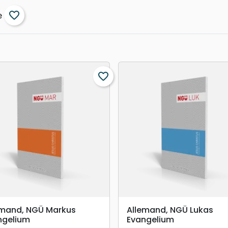
favorite_border
favorite_border
search
search
APERÇU RAPIDE
APERÇU RAPIDE
emand, NGÜ Markus
Allemand, NGÜ Lukas
ngelium
Evangelium