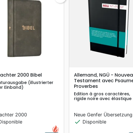
search
search
APERÇU RAPIDE
APERÇU RAPIDE
achter 2000 Bibel
Allemand, NGÜ - Nouve
Testament avec Psaume
aturausgabe (illustrierter
Proverbes
er Einband)
Edition à gros caractères,
rigide noire avec élastique
achter 2000
Neue Genfer Übersetzung
check
isponible
Disponible