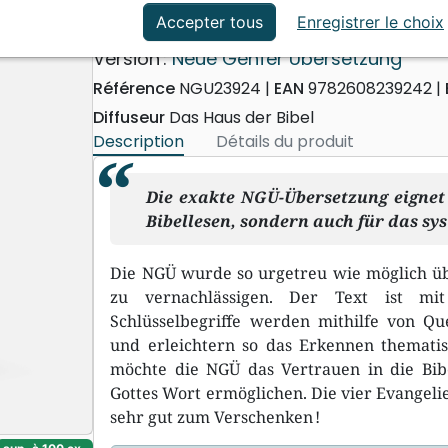
ation
Événements actuels
Allemand, NGÜ Johannes E
Accepter tous
Enregistrer le choix
Version :
Neue Genfer Übersetzung
Référence
NGU23924
EAN
9782608239242
Diffuseur
Das Haus der Bibel
Description
Détails du produit
Die exakte NGÜ-Übersetzung eignet 
Bibellesen, sondern auch für das sy
Die NGÜ wurde so urgetreu wie möglich übe
zu vernachlässigen. Der Text ist mit
Schlüsselbegriffe werden mithilfe von Q
und erleichtern so das Erkennen themat
möchte die NGÜ das Vertrauen in die Bi
Gottes Wort ermöglichen. Die vier Evangelie
sehr gut zum Verschenken !