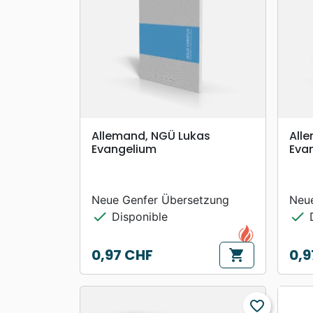
search
APERÇU RAPIDE
Allemand, NGÜ Lukas
All
Evangelium
Eva
Neue Genfer Übersetzung
Neu
check
check
Disponible
D
0,97 CHF
0,9
shopping_cart
Prix
Prix
favorite_border