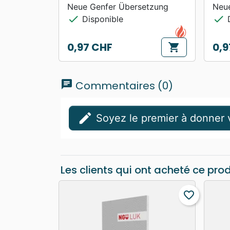
Neue Genfer Übersetzung
Neu
check
check
Disponible
D
0,97 CHF
0,9
shopping_cart
Prix
Prix
chat
Commentaires (0)
edit
Soyez le premier à donner v
Les clients qui ont acheté ce pro
favorite_border