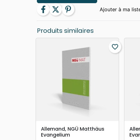
facebook
twitter
pinterest
Produits similaires
favorite_border
search
APERÇU RAPIDE
Allemand, NGÜ Matthäus
All
Evangelium
Eva