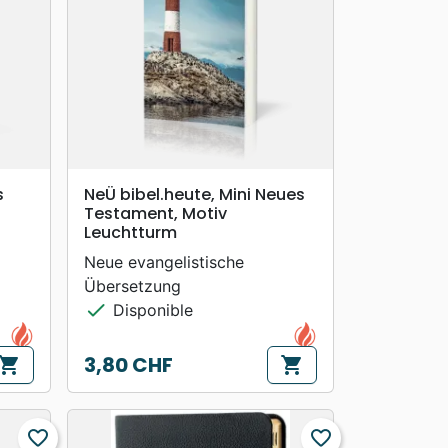
search
APERÇU RAPIDE
s
NeÜ bibel.heute, Mini Neues
Testament, Motiv
Leuchtturm
Neue evangelistische
Übersetzung
check
Disponible
3,80 CHF
hopping_cart
shopping_cart
Prix
favorite_border
favorite_border