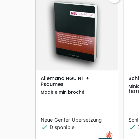
search
APERÇU RAPIDE
Allemand NGÜ NT +
Schl
Psaumes
Mini
fest
Modèle min broché
Neue Genfer Übersetzung
Schl
check
check
Disponible
D