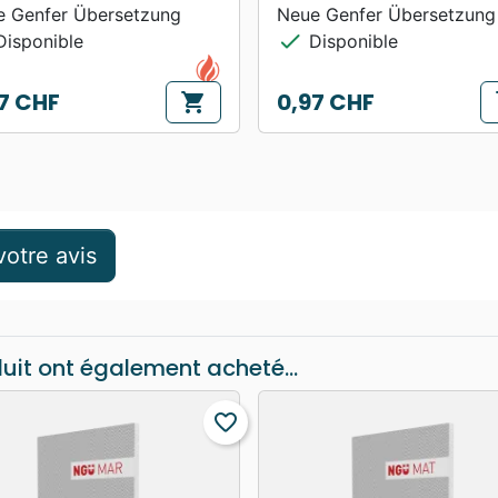
e Genfer Übersetzung
Neue Genfer Übersetzung
check
isponible
Disponible
7 CHF
0,97 CHF
shopping_cart
s
Prix
otre avis
duit ont également acheté...
favorite_border