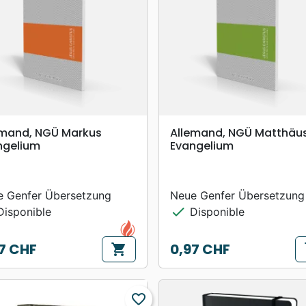
search
search
APERÇU RAPIDE
APERÇU RAPIDE
emand, NGÜ Markus
Allemand, NGÜ Matthäu
ngelium
Evangelium
e Genfer Übersetzung
Neue Genfer Übersetzung
check
isponible
Disponible
7 CHF
0,97 CHF
shopping_cart
s
Prix
favorite_border