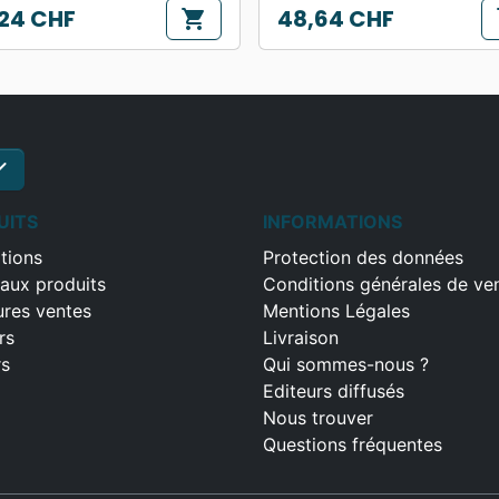
24 CHF
48,64 CHF
shopping_cart
s
Prix
ck
S'inscrire
UITS
INFORMATIONS
tions
Protection des données
aux produits
Conditions générales de ve
ures ventes
Mentions Légales
rs
Livraison
rs
Qui sommes-nous ?
Editeurs diffusés
Nous trouver
Questions fréquentes