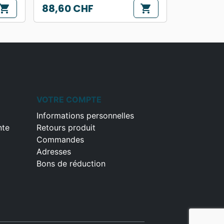
88,60 CHF
hopping_cart
shopping_cart
Prix
VOTRE COMPTE
Informations personnelles
nte
Retours produit
Commandes
Adresses
Bons de réduction