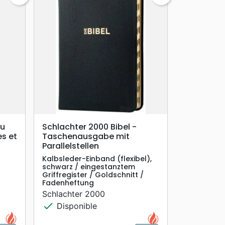
search
APERÇU RAPIDE
au
Schlachter 2000 Bibel -
s et
Taschenausgabe mit
Parallelstellen
Kalbsleder-Einband (flexibel),
schwarz / eingestanztem
Griffregister / Goldschnitt /
Fadenheftung
Schlachter 2000
check
Disponible