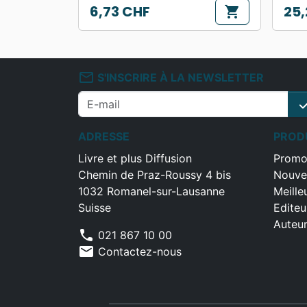
6,73 CHF
25,
shopping_cart
Prix
Prix
mail_outline
S'INSCRIRE À LA NEWSLETTER
che
ADRESSE
PROD
Livre et plus Diffusion
Promo
Chemin de Praz-Roussy 4 bis
Nouve
1032 Romanel-sur-Lausanne
Meille
Suisse
Editeu
Auteu
phone
021 867 10 00
mail
Contactez-nous