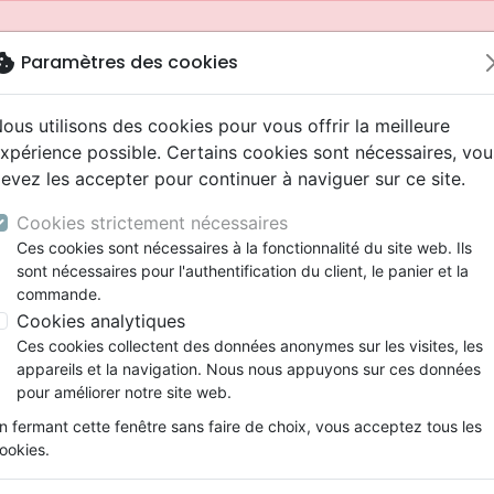
okie
Paramètres des cookies
ous utilisons des cookies pour vous offrir la meilleure
xpérience possible. Certains cookies sont nécessaires, vou
evez les accepter pour continuer à naviguer sur ce site.
Cookies strictement nécessaires
Ces cookies sont nécessaires à la fonctionnalité du site web. Ils
sont nécessaires pour l'authentification du client, le panier et la
commande.
Cookies analytiques
Nouveautés
Bibles
Livres
Jeunesse
Ces cookies collectent des données anonymes sur les visites, les
appareils et la navigation. Nous nous appuyons sur ces données
eaux Testaments
ine
 ans
lations
ns animés
s
Etude biblique
Bandes dessinées
Adolescents, jeunes
Rap, Hip-hop
Films, fiction
Jeux
pour améliorer notre site web.
ons
cation
2 ans
ry, Latino, Folk
gnement, conférences
elisation
Segond 21
Famille, couple
Bibles jeunesse
Instrumental
Documentaires, reportage
Accessoires de Bible
mmande depuis votre pays (United States).
n fermant cette fenêtre sans faire de choix, vous acceptez tous les
iles
e
ro
iels
Segond
Souffrance, Relation d'aide
Louange, Adoration
Papeterie
ookies.
k
elisation
esse
NEG
Santé
Hardrock, Métal
NGÜ Johannes Evangelium
cations
ts
l, Soul
Darby
Ethique, société, politique
Pop, Rock