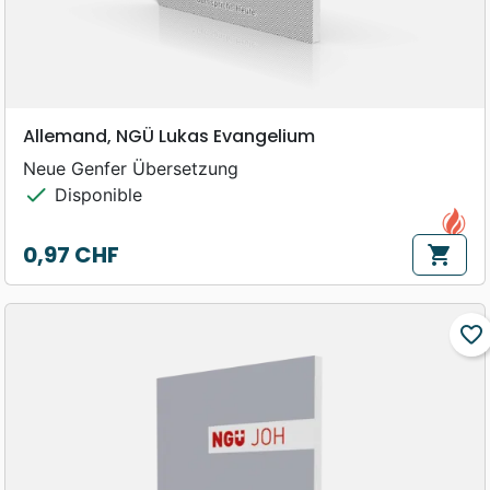
Allemand, NGÜ Lukas Evangelium
Neue Genfer Übersetzung
check
Disponible
0,97 CHF
shopping_cart
Prix
favorite_border