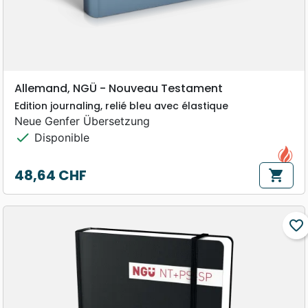
Allemand, NGÜ - Nouveau Testament
Edition journaling, relié bleu avec élastique
Neue Genfer Übersetzung
check
Disponible
48,64 CHF
shopping_cart
Prix
favorite_border