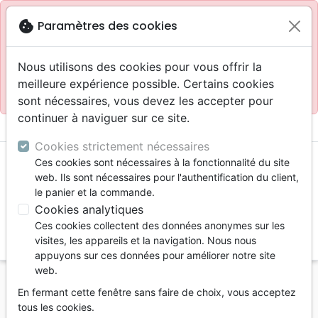
Site réservé aux professionnels
block
cookie
Paramètres des cookies
Accès pour les professionnels :
Se connecter
Nous utilisons des cookies pour vous offrir la
meilleure expérience possible. Certains cookies
Site pour le grand public :
La Maison de la Bible
.
sont nécessaires, vous devez les accepter pour
continuer à naviguer sur ce site.
menu
shopping_cart
account_circle
Cookies strictement nécessaires
Ces cookies sont nécessaires à la fonctionnalité du site
web. Ils sont nécessaires pour l'authentification du client,
le panier et la commande.
Cookies analytiques
Ces cookies collectent des données anonymes sur les
search
visites, les appareils et la navigation. Nous nous
appuyons sur ces données pour améliorer notre site
Reche
web.
En fermant cette fenêtre sans faire de choix, vous acceptez
Vous ne pouvez pas créer de nouvelle commande
tous les cookies.
depuis votre pays (United States).