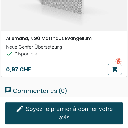
Allemand, NGÜ Matthäus Evangelium
Neue Genfer Übersetzung
check
Disponible
0,97 CHF
shopping_cart
Prix
chat
Commentaires (0)
edit
Soyez le premier à donner votre
avis