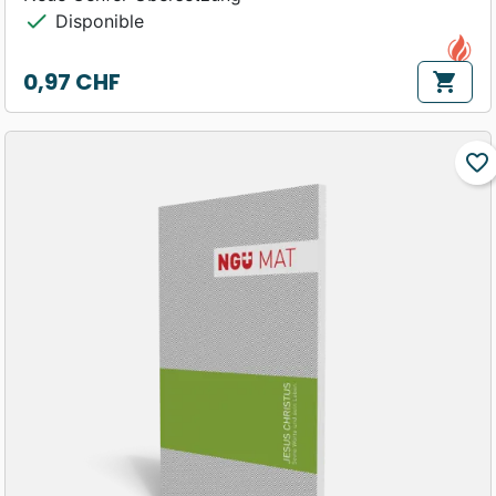
check
Disponible
0,97 CHF
shopping_cart
Prix
favorite_border