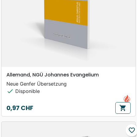
Allemand, NGÜ Johannes Evangelium
Neue Genfer Übersetzung
check
Disponible
0,97 CHF
shopping_cart
Prix
favorite_border