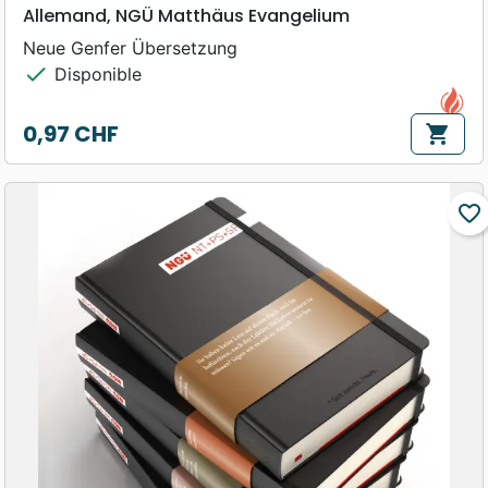
Allemand, NGÜ Matthäus Evangelium
Neue Genfer Übersetzung
check
Disponible
0,97 CHF
shopping_cart
Prix
favorite_border