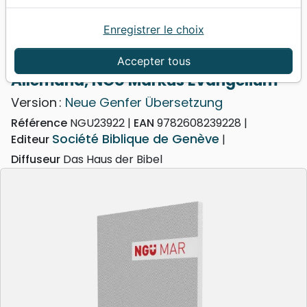
Enregistrer le choix
Accueil
Bibles
Evangiles
Allemand, NGÜ Markus Evangelium
Accepter tous
Allemand, NGÜ Markus Evangelium
Version :
Neue Genfer Übersetzung
Référence
NGU23922
EAN
9782608239228
Société Biblique de Genève
Editeur
Diffuseur
Das Haus der Bibel