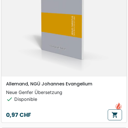
Allemand, NGÜ Johannes Evangelium
Neue Genfer Übersetzung
check
Disponible
0,97 CHF
shopping_cart
Prix