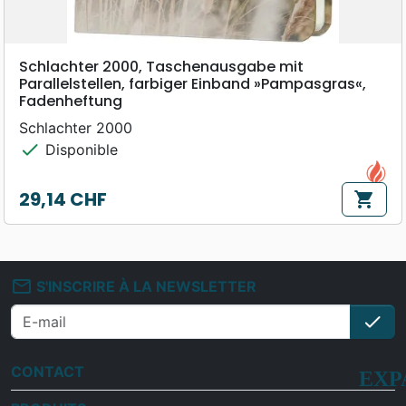
Schlachter 2000, Taschenausgabe mit
Parallelstellen, farbiger Einband »Pampasgras«,
Fadenheftung
Schlachter 2000
check
Disponible
29,14 CHF
shopping_cart
Prix
mail_outline
S'INSCRIRE À LA NEWSLETTER
check
S'i
CONTACT