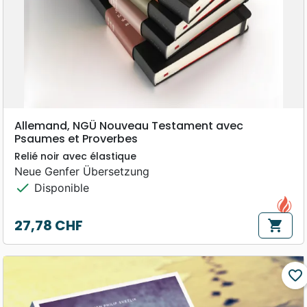
Allemand, NGÜ Nouveau Testament avec
Psaumes et Proverbes
Relié noir avec élastique
Neue Genfer Übersetzung
check
Disponible
27,78 CHF
shopping_cart
Prix
favorite_border