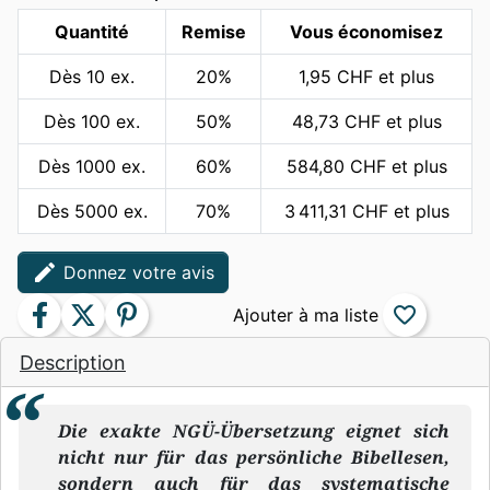
Quantité
Remise
Vous économisez
Dès 10 ex.
20%
1,95 CHF et plus
Dès 100 ex.
50%
48,73 CHF et plus
Dès 1000 ex.
60%
584,80 CHF et plus
Dès 5000 ex.
70%
3 411,31 CHF et plus
edit
Donnez votre avis
facebook
twitter
pinterest
favorite_border
Description
Die exakte NGÜ-Übersetzung eignet sich
nicht nur für das persönliche Bibellesen,
sondern auch für das systematische