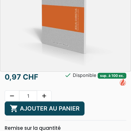
check
Disponible
0,97 CHF
sup. à 100 ex.
remove
add
shopping_cart
AJOUTER AU PANIER
Remise sur la quantité