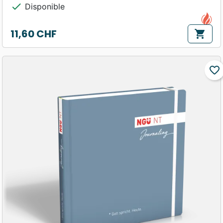
check
Disponible
11,60 CHF
shopping_cart
Prix
favorite_border