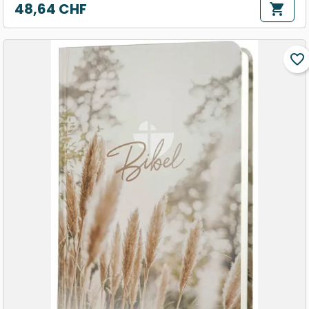
48,64 CHF
shopping_cart
Prix
favorite_border