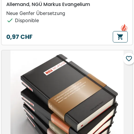
Allemand, NGÜ Markus Evangelium
Neue Genfer Übersetzung
check
Disponible
0,97 CHF
shopping_cart
Prix
favorite_border