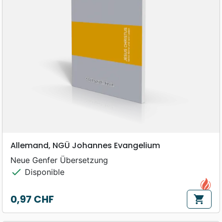
Allemand, NGÜ Johannes Evangelium
Neue Genfer Übersetzung
check
Disponible
0,97 CHF
shopping_cart
Prix