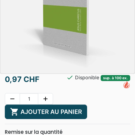
check
Disponible
0,97 CHF
sup. à 100 ex.
remove
add
shopping_cart
AJOUTER AU PANIER
Remise sur la quantité