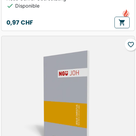
check
Disponible
0,97 CHF
shopping_cart
Prix
favorite_border