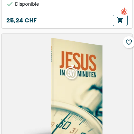
check
Disponible
25,24 CHF
shopping_cart
Prix
favorite_border