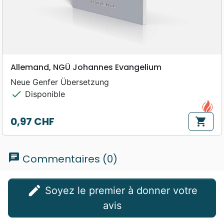
Allemand, NGÜ Johannes Evangelium
Neue Genfer Übersetzung
check
Disponible
0,97 CHF
shopping_cart
Prix
chat
Commentaires (0)
edit
Soyez le premier à donner votre
avis