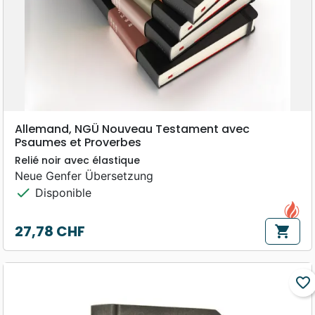
Allemand, NGÜ Nouveau Testament avec
Psaumes et Proverbes
Relié noir avec élastique
Neue Genfer Übersetzung
check
Disponible
27,78 CHF
shopping_cart
Prix
favorite_border