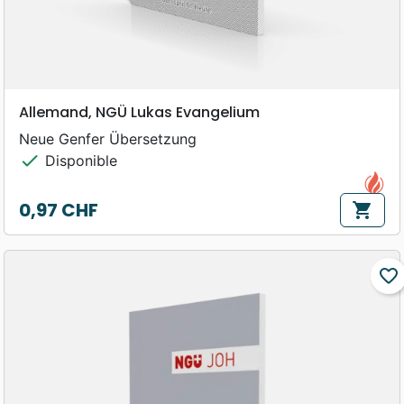
Allemand, NGÜ Lukas Evangelium
Neue Genfer Übersetzung
check
Disponible
0,97 CHF
shopping_cart
Prix
favorite_border