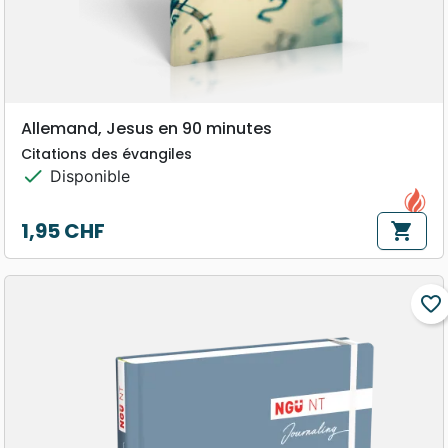
Allemand, Jesus en 90 minutes
Citations des évangiles
check
Disponible
1,95 CHF
shopping_cart
Prix
favorite_border