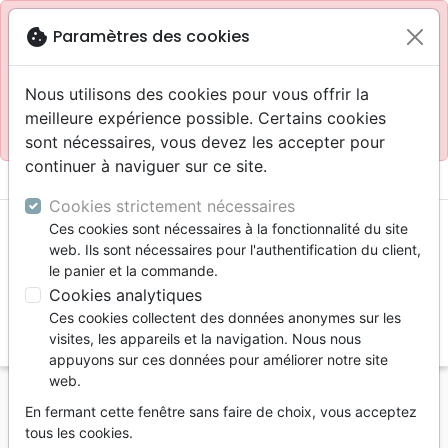
Site réservé aux professionnels
block
cookie
Paramètres des cookies
Accès pour les professionnels :
Se connecter
Nous utilisons des cookies pour vous offrir la
meilleure expérience possible. Certains cookies
Site pour le grand public :
La Maison de la Bible
.
sont nécessaires, vous devez les accepter pour
continuer à naviguer sur ce site.
menu
shopping_cart
account_circle
Cookies strictement nécessaires
Ces cookies sont nécessaires à la fonctionnalité du site
web. Ils sont nécessaires pour l'authentification du client,
le panier et la commande.
Cookies analytiques
Ces cookies collectent des données anonymes sur les
search
visites, les appareils et la navigation. Nous nous
appuyons sur ces données pour améliorer notre site
Reche
web.
En fermant cette fenêtre sans faire de choix, vous acceptez
Vous ne pouvez pas créer de nouvelle commande
tous les cookies.
depuis votre pays (United States).