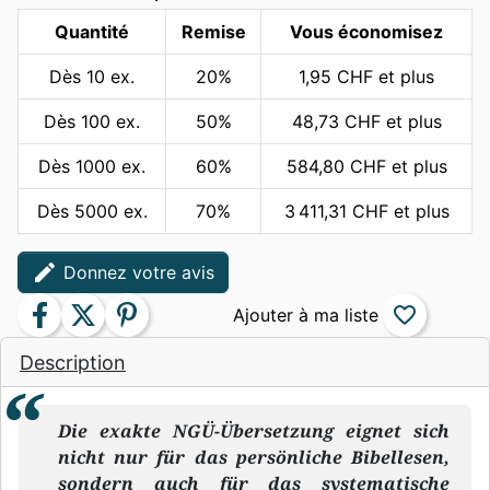
Quantité
Remise
Vous économisez
Dès 10 ex.
20%
1,95 CHF et plus
Dès 100 ex.
50%
48,73 CHF et plus
Dès 1000 ex.
60%
584,80 CHF et plus
Dès 5000 ex.
70%
3 411,31 CHF et plus
edit
Donnez votre avis
facebook
twitter
pinterest
favorite_border
Description
Die exakte NGÜ-Übersetzung eignet sich
nicht nur für das persönliche Bibellesen,
sondern auch für das systematische