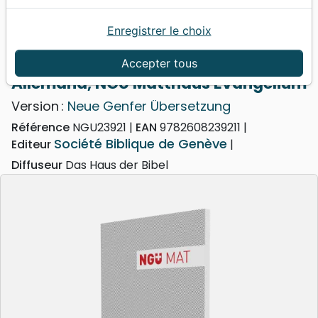
Enregistrer le choix
Accueil
Bibles
Evangiles
Allemand, NGÜ Matthäus Evangelium
Accepter tous
Allemand, NGÜ Matthäus Evangelium
Version :
Neue Genfer Übersetzung
Référence
NGU23921
EAN
9782608239211
Société Biblique de Genève
Editeur
Diffuseur
Das Haus der Bibel