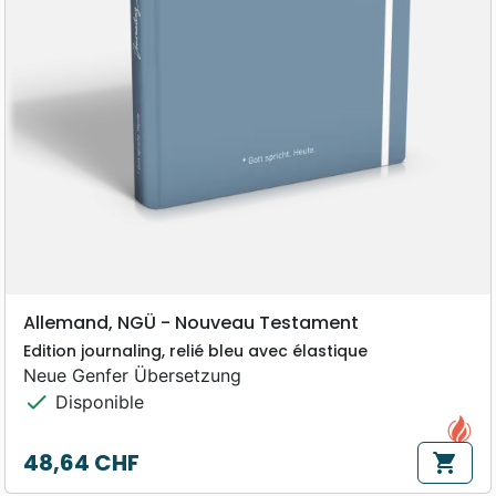
Allemand, NGÜ - Nouveau Testament
Edition journaling, relié bleu avec élastique
Neue Genfer Übersetzung
check
Disponible
48,64 CHF
shopping_cart
Prix