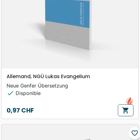
Allemand, NGÜ Lukas Evangelium
Neue Genfer Übersetzung
check
Disponible
0,97 CHF
shopping_cart
Prix
favorite_border