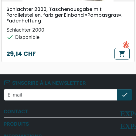
Schlachter 2000, Taschenausgabe mit
Parallelstellen, farbiger Einband »Pampasgras«,
Fadenheftung
Schlachter 2000
check
Disponible
29,14 CHF
shopping_cart
Prix
mail_outline
S'INSCRIRE À LA NEWSLETTER
check
S'i
CONTACT
PRODUITS