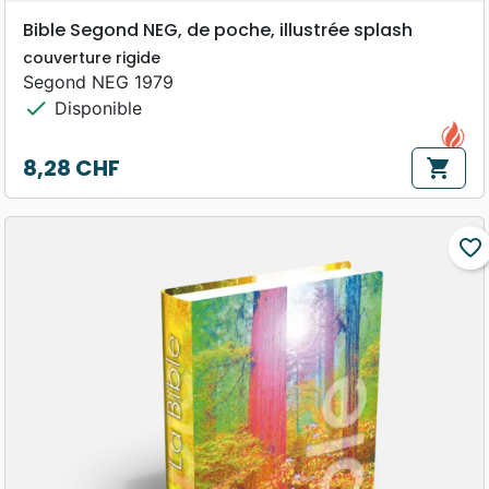
Bible Segond NEG, de poche, illustrée splash
couverture rigide
Segond NEG 1979
check
Disponible
8,28 CHF
shopping_cart
Prix
favorite_border