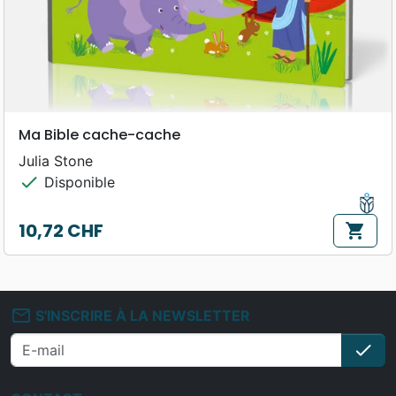
Ma Bible cache-cache
Julia Stone
check
Disponible
10,72 CHF
shopping_cart
Prix
mail_outline
S'INSCRIRE À LA NEWSLETTER
check
S'i