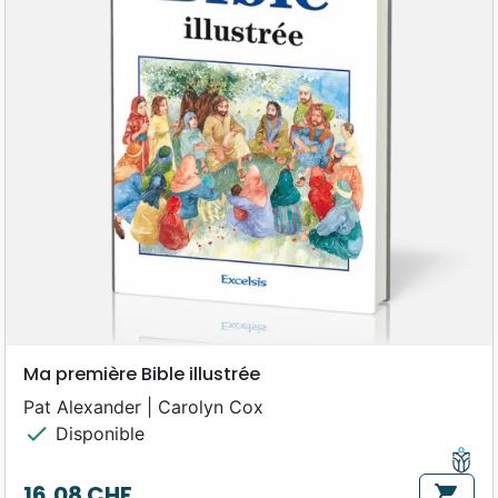
Ma première Bible illustrée
Pat Alexander | Carolyn Cox
check
Disponible
16,08 CHF
shopping_cart