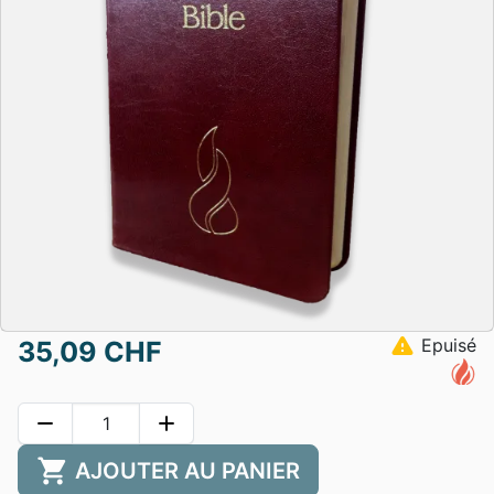
warning
Epuisé
35,09 CHF
remove
add
shopping_cart
AJOUTER AU PANIER