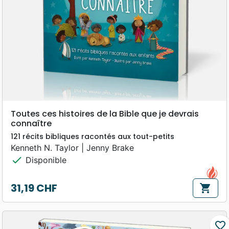
Toutes ces histoires de la Bible que je devrais
connaître
121 récits bibliques racontés aux tout-petits
Kenneth N. Taylor | Jenny Brake
check
Disponible
31,19 CHF
shopping_cart
Prix
favorite_border