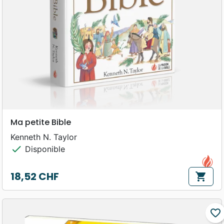
Ma petite Bible
Kenneth N. Taylor
check
Disponible
18,52 CHF
shopping_cart
Prix
favorite_border