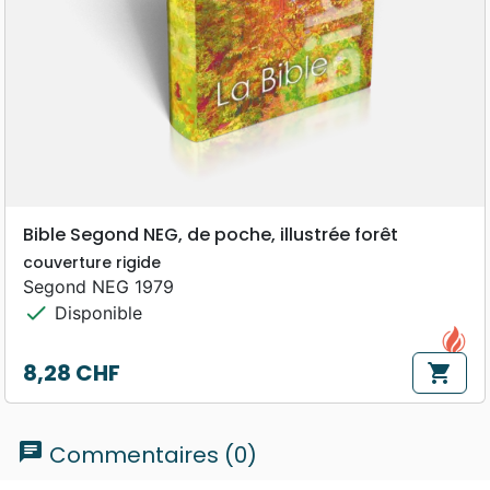
Bible Segond NEG, de poche, illustrée forêt
couverture rigide
Segond NEG 1979
check
Disponible
8,28 CHF
shopping_cart
Prix
chat
Commentaires (0)