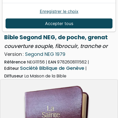
Enregistrer le choix
Accueil
Bibles
NEG
Bible Segond NEG, de poche, grenat - couverture
Accepter tous
souple, fibrocuir, tranche or
Bible Segond NEG, de poche, grenat
couverture souple, fibrocuir, tranche or
Version :
Segond NEG 1979
Référence
NEG11156
EAN
9782608111562
Société Biblique de Genève
Editeur
Diffuseur
La Maison de la Bible