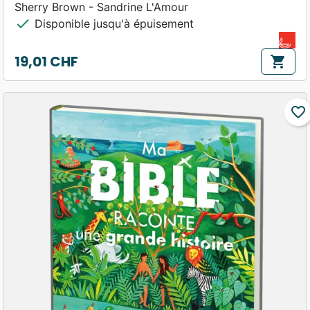
Sherry Brown - Sandrine L'Amour
check
Disponible jusqu'à épuisement
19,01 CHF
shopping_cart
Prix
favorite_border