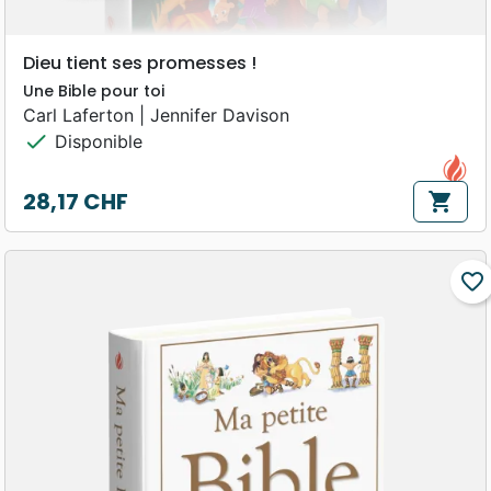
Dieu tient ses promesses !
Une Bible pour toi
Carl Laferton | Jennifer Davison
check
Disponible
28,17 CHF
shopping_cart
Prix
favorite_border