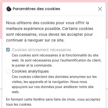
Site réservé aux professionnels
block
cookie
Paramètres des cookies
Accès pour les professionnels :
Se connecter
Nous utilisons des cookies pour vous offrir la
meilleure expérience possible. Certains cookies
Site pour le grand public :
La Maison de la Bible
.
sont nécessaires, vous devez les accepter pour
continuer à naviguer sur ce site.
menu
shopping_cart
account_circle
Cookies strictement nécessaires
Ces cookies sont nécessaires à la fonctionnalité du site
web. Ils sont nécessaires pour l'authentification du client,
le panier et la commande.
Cookies analytiques
Ces cookies collectent des données anonymes sur les
search
visites, les appareils et la navigation. Nous nous
appuyons sur ces données pour améliorer notre site
Reche
web.
En fermant cette fenêtre sans faire de choix, vous acceptez
Vous ne pouvez pas créer de nouvelle commande
tous les cookies.
depuis votre pays (United States).