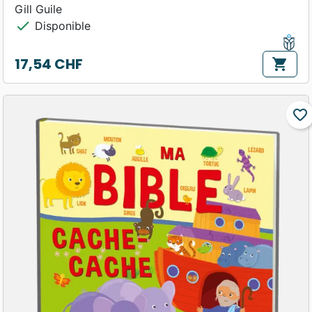
Gill Guile
check
Disponible
17,54 CHF
shopping_cart
Prix
favorite_border