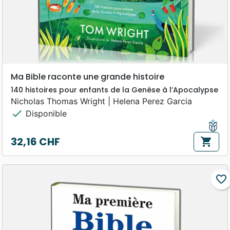
Ma Bible raconte une grande histoire
140 histoires pour enfants de la Genèse à l’Apocalypse
Nicholas Thomas Wright | Helena Perez Garcia
check
Disponible
32,16 CHF
shopping_cart
Prix
favorite_border