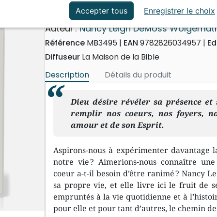
ation
Événements actuels
Le chemin de la liberté
Accepter tous
Enregistrer le choix
Auteur :
Nancy Leigh DeMoss Wolgemut
Référence
MB3495
EAN
9782826034957
Ed
Diffuseur
La Maison de la Bible
Description
Détails du produit
Dieu désire révéler sa présence et 
remplir nos coeurs, nos foyers, n
amour et de son Esprit.
Aspirons-nous à expérimenter davantage la
notre vie ? Aimerions-nous connaître une 
coeur a-t-il besoin d’être ranimé ? Nancy L
sa propre vie, et elle livre ici le fruit de
empruntés à la vie quotidienne et à l’histoi
pour elle et pour tant d’autres, le chemin de 