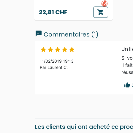
22,81 CHF
shopping_cart
Prix
chat
Commentaires (1)
Un l





Si vo
11/02/2019 19:13
il fa
Par Laurent C.
réuss
thumb_up
Les clients qui ont acheté ce pro