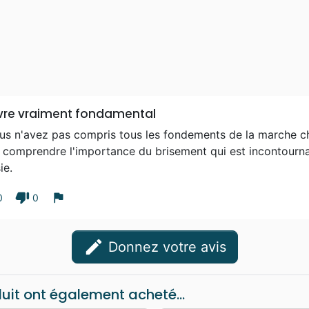
ivre vraiment fondamental
us n'avez pas compris tous les fondements de la marche chr
it comprendre l'importance du brisement qui est incontournab
ie.
thumb_down
flag
0
0
edit
Donnez votre avis
duit ont également acheté...