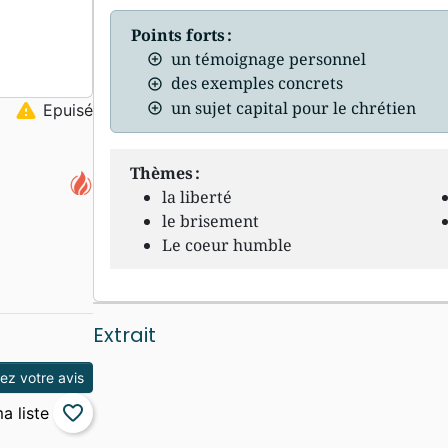
Points forts :
un témoignage personnel
des exemples concrets
un sujet capital pour le chrétien
warning
Epuisé
Thèmes :
la liberté
le brisement
Le coeur humble
Extrait
z votre avis
favorite_border