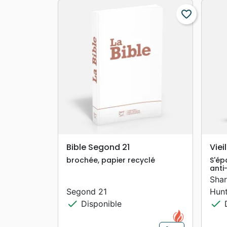
favorite_border
search
APERÇU RAPIDE
Bible Segond 21
Viei
brochée, papier recyclé
S'ép
anti
Shar
Segond 21
Hun
check
check
Disponible
D