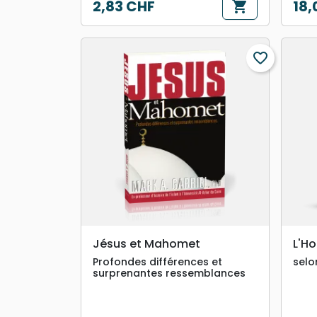
2,83 CHF
18,
shopping_cart
Prix
Prix
favorite_border
search
APERÇU RAPIDE
Jésus et Mahomet
L'H
Profondes différences et
selo
surprenantes ressemblances