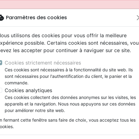
okie
Paramètres des cookies
ous utilisons des cookies pour vous offrir la meilleure
xpérience possible. Certains cookies sont nécessaires, vou
evez les accepter pour continuer à naviguer sur ce site.
Cookies strictement nécessaires
Ces cookies sont nécessaires à la fonctionnalité du site web. Ils
sont nécessaires pour l'authentification du client, le panier et la
commande.
Cookies analytiques
Nouveautés
Bibles
Livres
Jeunesse
Ces cookies collectent des données anonymes sur les visites, les
appareils et la navigation. Nous nous appuyons sur ces données
eaux Testaments
ine
 ans
lations
ns animés
s
Etude biblique
Bandes dessinées
Adolescents, jeunes
Rap, Hip-hop
Films, fiction
Jeux
pour améliorer notre site web.
ons
cation
2 ans
ry, Latino, Folk
gnement, conférences
elisation
Segond 21
Famille, couple
Bibles jeunesse
Instrumental
Documentaires, reportage
Accessoires de Bible
mmande depuis votre pays (United States).
n fermant cette fenêtre sans faire de choix, vous acceptez tous les
iles
e
ro
iels
Segond
Souffrance, Relation d'aide
Louange, Adoration
Papeterie
ookies.
k
elisation
esse
NEG
Santé
Hardrock, Métal
spirituelle
Chemin de la liberté (Le)
cations
ts
l, Soul
Darby
Ethique, société, politique
Pop, Rock