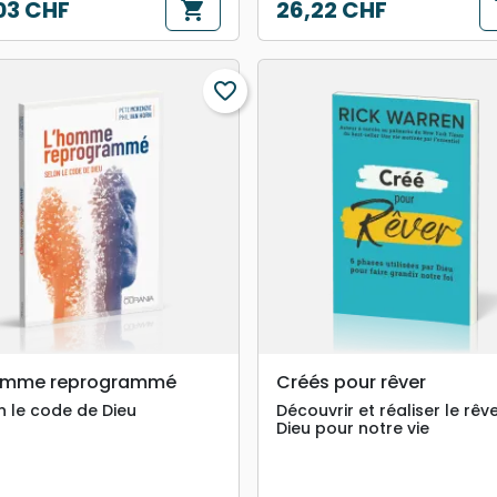
03 CHF
26,22 CHF
shopping_cart
s
Prix
favorite_border
search
search
APERÇU RAPIDE
APERÇU RAPIDE
omme reprogrammé
Créés pour rêver
n le code de Dieu
Découvrir et réaliser le rêv
Dieu pour notre vie