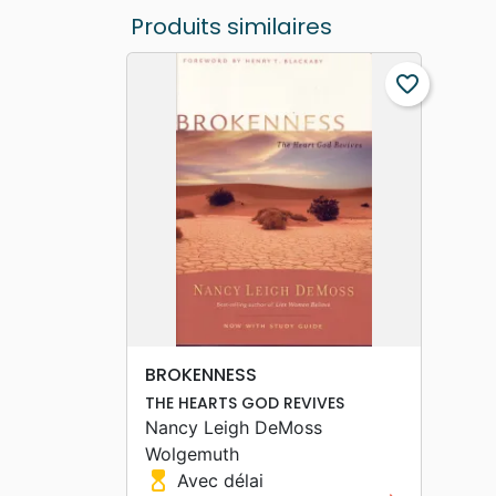
Produits similaires
favorite_border
search
APERÇU RAPIDE
BROKENNESS
THE HEARTS GOD REVIVES
Nancy Leigh DeMoss
Wolgemuth
hourglass_top
Avec délai