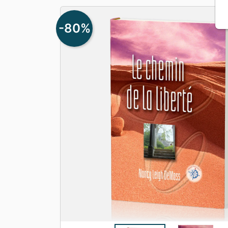
Apologétique
Form
-80%