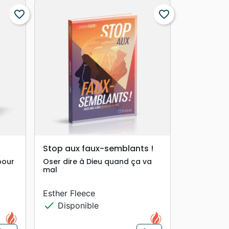
favorite_border
favorite_border
search
APERÇU RAPIDE
Stop aux faux-semblants !
pour
Oser dire à Dieu quand ça va
mal
Esther Fleece
check
Disponible