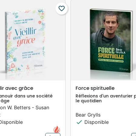
favorite_border
search
search
APERÇU RAPIDE
APERÇU RAPIDE
llir avec grâce
Force spirituelle
anouir dans une société
Réflexions d'un aventurier 
-âge
le quotidien
on W. Betters - Susan
t
Bear Grylls
check
isponible
Disponible