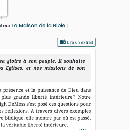
h
La Maison de la Bible
iteur
auto_stories
Lire un extrait
sa gloire à son peuple. Il souhaite
os Eglises, et nos missions de son
 présence et la puissance de Dieu dans
plus grande liberté intérieure ? Notre
eigh DeMoss s’est posé ces questions pour
 ses réflexions. A travers divers exemples
re biblique, elle montre par où est passé,
la véritable liberté intérieure.