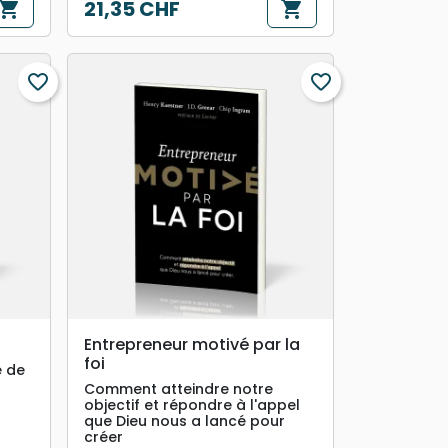
21,35 CHF
hopping_cart
shopping_cart
Prix
favorite_border
favorite_border
search
APERÇU RAPIDE
Entrepreneur motivé par la
foi
e de
Comment atteindre notre
objectif et répondre à l'appel
que Dieu nous a lancé pour
créer