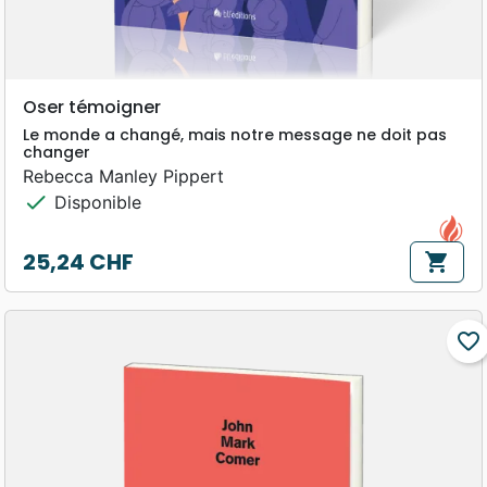
Oser témoigner
Le monde a changé, mais notre message ne doit pas
changer
Rebecca Manley Pippert
check
Disponible
25,24 CHF
shopping_cart
Prix
favorite_border