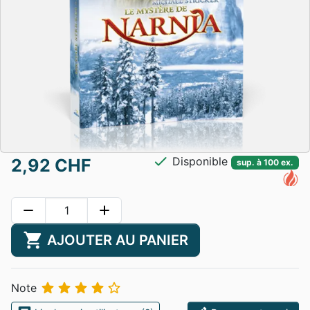
check
Disponible
2,92 CHF
sup. à 100 ex.
remove
add
shopping_cart
AJOUTER AU PANIER





Note