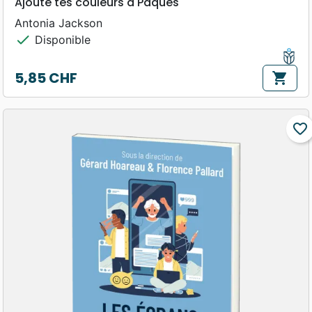
Ajoute tes couleurs à Pâques
Antonia Jackson
check
Disponible
5,85 CHF
shopping_cart
Prix
favorite_border