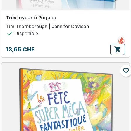
Très joyeux à Pâques
Tim Thornborough | Jennifer Davison
check
Disponible
13,65 CHF
shopping_cart
Prix
favorite_border