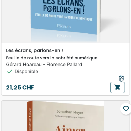
Les écrans, parlons-en !
Feuille de route vers la sobriété numérique
Gérard Hoareau - Florence Pallard
check
Disponible
21,25 CHF
shopping_cart
Prix
favorite_border