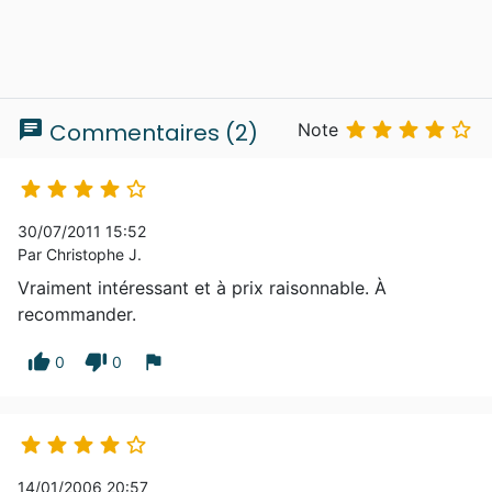
chat





Commentaires (2)
Note





30/07/2011 15:52
Par Christophe J.
Vraiment intéressant et à prix raisonnable. À
recommander.
thumb_up
thumb_down
flag
0
0





14/01/2006 20:57