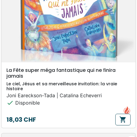
La Fête super méga fantastique qui ne finira
jamais
Le ciel, Jésus et sa merveilleuse invitation: la vraie
histoire
Joni Eareckson-Tada | Catalina Echeverri
check
Disponible
18,03 CHF
shopping_cart
Prix