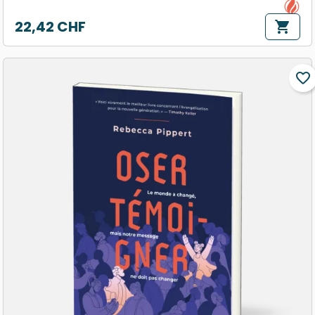
22,42 CHF
shopping_cart
Prix
favorite_border