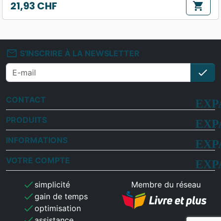
21,93 CHF
shopping_cart
Prix
mail_outline
S'INSCRIRE À LA NEWSLETTER
check
S'i
CONTACT
PRODUITS
INFORMATIONS
VOTRE COMPTE
check
simplicité
Membre du réseau
check
gain de temps
check
optimisation
check
assistance