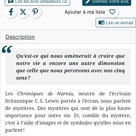
chat
edit
Lire les avis utilisateurs (2)
Donnez votre avis
facebook
twitter
pinterest
favorite_border
auto_stories
Lire un extrait
Description
Qu’est-ce qui nous amènerait à croire que
notre vie a encore une autre dimension
que celle que nous percevons avec nos cinq
sens ?
Les
Chroniques de Narnia
, oeuvre de l’écrivain
britannique C. S. Lewis portée à l’écran, nous parlent
de mystères. Des mystères qui sont de la plus haute
importance pour notre vie. Et, comble du mystère,
c’est à l’aide d’images et de symboles qu’elles nous en
parlent !