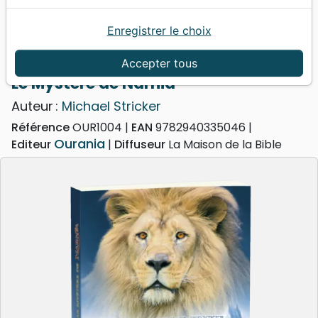
Enregistrer le choix
Accueil
Livres
Evangelisation
Livres d'évangélisation
Mystère de Narnia (Le)
Accepter tous
Le Mystère de Narnia
Auteur :
Michael Stricker
Référence
OUR1004
EAN
9782940335046
Ourania
Editeur
Diffuseur
La Maison de la Bible