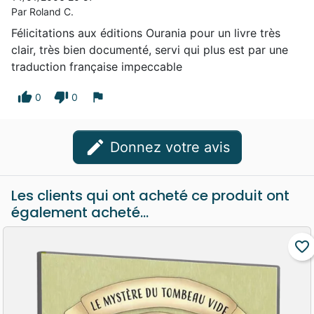
Par Roland C.
Félicitations aux éditions Ourania pour un livre très
clair, très bien documenté, servi qui plus est par une
traduction française impeccable
thumb_up
thumb_down
flag
0
0
edit
Donnez votre avis
Les clients qui ont acheté ce produit ont
également acheté...
favorite_border