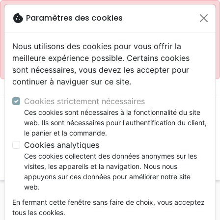
Site réservé aux professionnels
block
cookie
Paramètres des cookies
Accès pour les professionnels :
Se connecter
Nous utilisons des cookies pour vous offrir la
meilleure expérience possible. Certains cookies
Site pour le grand public :
La Maison de la Bible
.
sont nécessaires, vous devez les accepter pour
continuer à naviguer sur ce site.
menu
shopping_cart
account_circle
Cookies strictement nécessaires
Ces cookies sont nécessaires à la fonctionnalité du site
web. Ils sont nécessaires pour l'authentification du client,
le panier et la commande.
Cookies analytiques
Ces cookies collectent des données anonymes sur les
search
visites, les appareils et la navigation. Nous nous
appuyons sur ces données pour améliorer notre site
Reche
web.
En fermant cette fenêtre sans faire de choix, vous acceptez
Vous ne pouvez pas créer de nouvelle commande
tous les cookies.
depuis votre pays (United States).