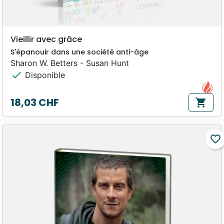
Vieillir avec grâce
S'épanouir dans une société anti-âge
Sharon W. Betters - Susan Hunt
check
Disponible
18,03 CHF
shopping_cart
Prix
favorite_border