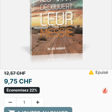
warning
Epuisé
12,57 CHF
9,75 CHF
Économisez 22%
remove
add