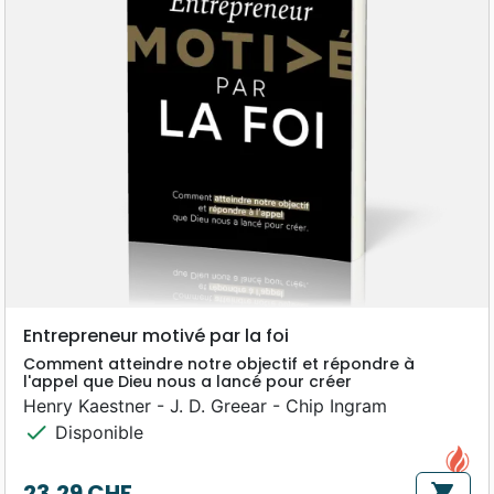
Entrepreneur motivé par la foi
Comment atteindre notre objectif et répondre à
l'appel que Dieu nous a lancé pour créer
Henry Kaestner - J. D. Greear - Chip Ingram
check
Disponible
23,29 CHF
shopping_cart