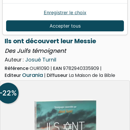
Enregistrer le choix
Accueil
Livres
Témoignages, biographies
Ils ont découvert leur Messie - Des Juifs
Accepter tous
témoignent
Ils ont découvert leur Messie
Des Juifs témoignent
Auteur :
Josué Turnil
Référence
OUR1090
EAN
9782940335909
Ourania
Editeur
Diffuseur
La Maison de la Bible
-22%