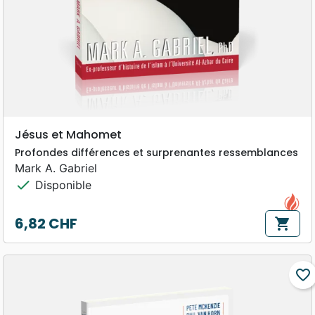
Jésus et Mahomet
Profondes différences et surprenantes ressemblances
Mark A. Gabriel
check
Disponible
6,82 CHF
shopping_cart
Prix
favorite_border