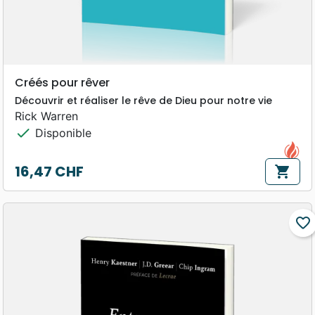
Créés pour rêver
Découvrir et réaliser le rêve de Dieu pour notre vie
Rick Warren
check
Disponible
16,47 CHF
shopping_cart
Prix
favorite_border