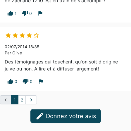
de Zacharie 12.10 est en train de s'accomplir?
thumb_up
thumb_down
flag
1
0





02/07/2014 18:35
Par Olive
Des témoignages qui touchent, qu'on soit d'origine
juive ou non. A lire et à diffuser largement!
thumb_up
thumb_down
flag
0
0
chevron_left
chevron_right
1
2
edit
Donnez votre avis