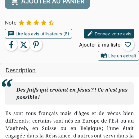
shopping_cart
AJOUTER AU PANIER





Note
chat
edit
Lire les avis utilisateurs (8)
Donnez votre avis
facebook
twitter
pinterest
favorite_border
auto_stories
Lire un extrait
Description
Des Juifs qui croient en Jésus ? ! Ce n’est pas
possible !
Ils sont tous français mais d’âges et de vécus bien
différents ; certains sont nés en Europe de l’Est ou au
Maghreb, en Suisse ou en Belgique ; l’une était
engagée dans la Résistance, d’autres ont servi dans la