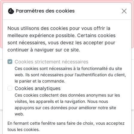
Site réservé aux professionnels
block
cookie
Paramètres des cookies
Accès pour les professionnels :
Se connecter
Nous utilisons des cookies pour vous offrir la
meilleure expérience possible. Certains cookies
Site pour le grand public :
La Maison de la Bible
.
sont nécessaires, vous devez les accepter pour
continuer à naviguer sur ce site.
menu
shopping_cart
account_circle
Cookies strictement nécessaires
Ces cookies sont nécessaires à la fonctionnalité du site
web. Ils sont nécessaires pour l'authentification du client,
le panier et la commande.
Cookies analytiques
Ces cookies collectent des données anonymes sur les
search
visites, les appareils et la navigation. Nous nous
appuyons sur ces données pour améliorer notre site
Reche
web.
En fermant cette fenêtre sans faire de choix, vous acceptez
Vous ne pouvez pas créer de nouvelle commande
tous les cookies.
depuis votre pays (United States).