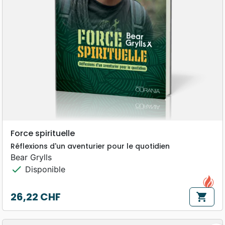
Force spirituelle
Réflexions d'un aventurier pour le quotidien
Bear Grylls
check
Disponible
26,22 CHF
shopping_cart
Prix