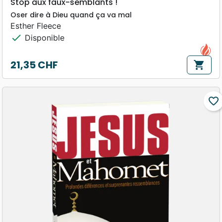
Stop aux faux-semblants !
Oser dire à Dieu quand ça va mal
Esther Fleece
check
Disponible
21,35 CHF
shopping_cart
Prix
favorite_border