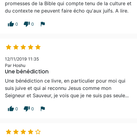
promesses de la Bible qui compte tenu de la culture et
du contexte ne peuvent faire écho qu'aux juifs. A lire.
thumb_up
thumb_down
flag
0
0





12/11/2019 11:35
Par Hoshu
Une bénédiction
Une bénédiction ce livre, en particulier pour moi qui
suis juive et qui ai reconnu Jesus comme mon
Seigneur et Sauveur, je vois que je ne suis pas seule...
thumb_up
thumb_down
flag
0
0




