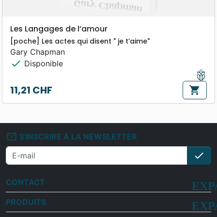
Les Langages de l’amour
[poche] Les actes qui disent " je t’aime"
Gary Chapman
check
Disponible
11,21 CHF
shopping_cart
Prix
mail_outline
S'INSCRIRE À LA NEWSLETTER
check
S'i
CONTACT
PRODUITS