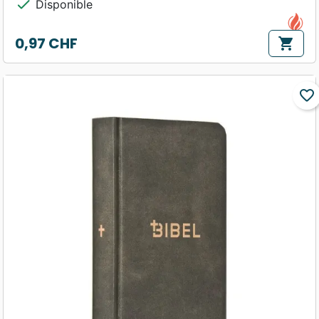
check
Disponible
0,97 CHF
shopping_cart
Prix
favorite_border