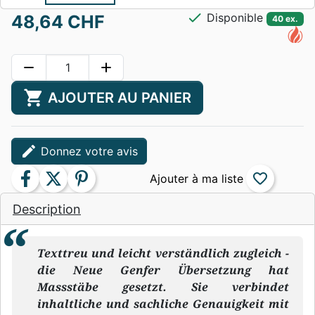
check
Disponible
48,64 CHF
40 ex.
remove
add
shopping_cart
AJOUTER AU PANIER
edit
Donnez votre avis
facebook
twitter
pinterest
favorite_border
Description
Texttreu und leicht verständlich zugleich -
die Neue Genfer Übersetzung hat
Massstäbe gesetzt. Sie verbindet
inhaltliche und sachliche Genauigkeit mit