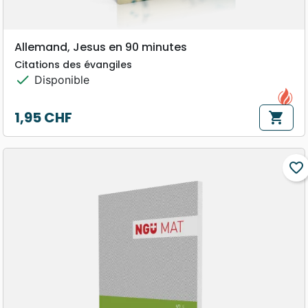
Allemand, Jesus en 90 minutes
Citations des évangiles
check
Disponible
1,95 CHF
shopping_cart
Prix
favorite_border