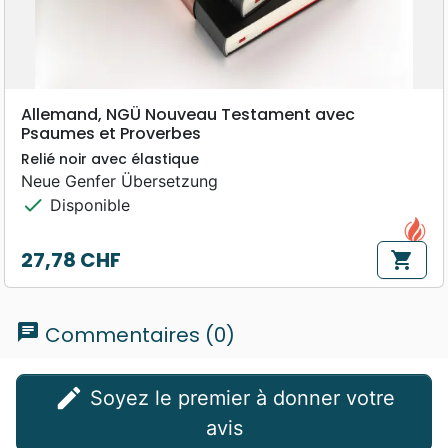
Allemand, NGÜ Nouveau Testament avec
Psaumes et Proverbes
Relié noir avec élastique
Neue Genfer Übersetzung
check
Disponible
27,78 CHF
shopping_cart
Prix
chat
Commentaires (0)
edit
Soyez le premier à donner votre
avis