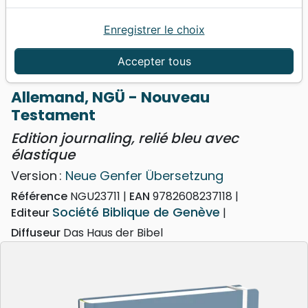
Enregistrer le choix
Accueil
Bibles
Nouveaux Testaments
Allemand, NGÜ - Nouveau Testament - Edition
Accepter tous
journaling, relié bleu avec élastique
Allemand, NGÜ - Nouveau
Testament
Edition journaling, relié bleu avec
élastique
Version :
Neue Genfer Übersetzung
Référence
NGU23711
EAN
9782608237118
Société Biblique de Genève
Editeur
Diffuseur
Das Haus der Bibel