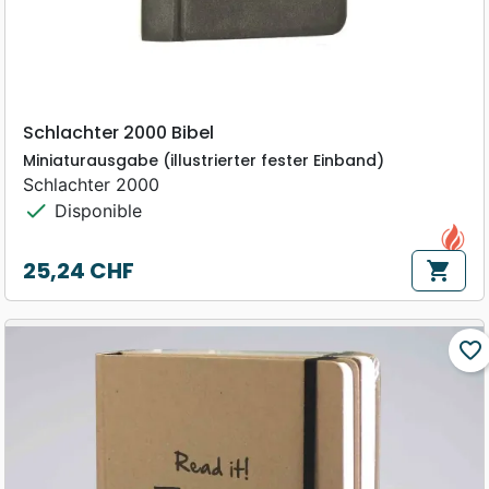
Schlachter 2000 Bibel
Miniaturausgabe (illustrierter fester Einband)
Schlachter 2000
check
Disponible
25,24 CHF
shopping_cart
Prix
favorite_border