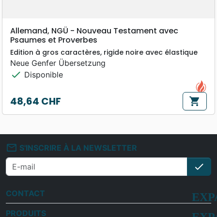
Allemand, NGÜ - Nouveau Testament avec
Psaumes et Proverbes
Edition à gros caractères, rigide noire avec élastique
Neue Genfer Übersetzung
check
Disponible
48,64 CHF
shopping_cart
Prix
mail_outline
S'INSCRIRE À LA NEWSLETTER
check
S'i
CONTACT
PRODUITS