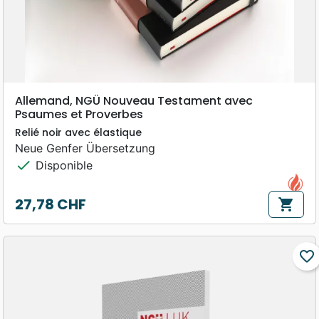
Allemand, NGÜ Nouveau Testament avec
Psaumes et Proverbes
Relié noir avec élastique
Neue Genfer Übersetzung
check
Disponible
27,78 CHF
shopping_cart
Prix
favorite_border