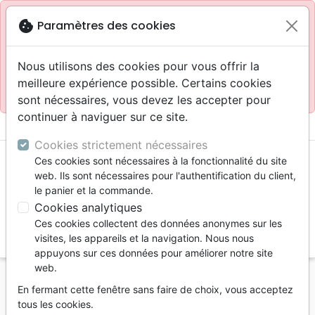
Site réservé aux professionnels
block
cookie
Paramètres des cookies
Accès pour les professionnels :
Se connecter
Nous utilisons des cookies pour vous offrir la
meilleure expérience possible. Certains cookies
Site pour le grand public :
La Maison de la Bible
.
sont nécessaires, vous devez les accepter pour
continuer à naviguer sur ce site.
menu
shopping_cart
account_circle
Cookies strictement nécessaires
Ces cookies sont nécessaires à la fonctionnalité du site
web. Ils sont nécessaires pour l'authentification du client,
le panier et la commande.
Cookies analytiques
Ces cookies collectent des données anonymes sur les
search
visites, les appareils et la navigation. Nous nous
appuyons sur ces données pour améliorer notre site
Reche
web.
En fermant cette fenêtre sans faire de choix, vous acceptez
Vous ne pouvez pas créer de nouvelle commande
tous les cookies.
depuis votre pays (United States).