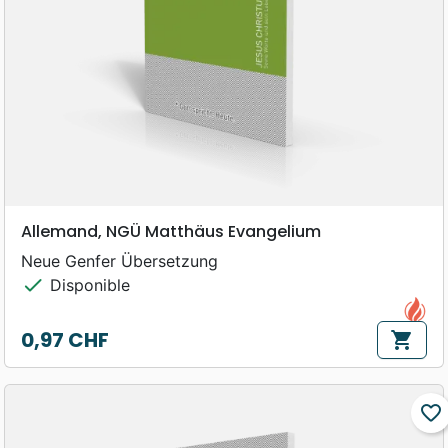
Allemand, NGÜ Matthäus Evangelium
Neue Genfer Übersetzung
check
Disponible
0,97 CHF
shopping_cart
Prix
favorite_border