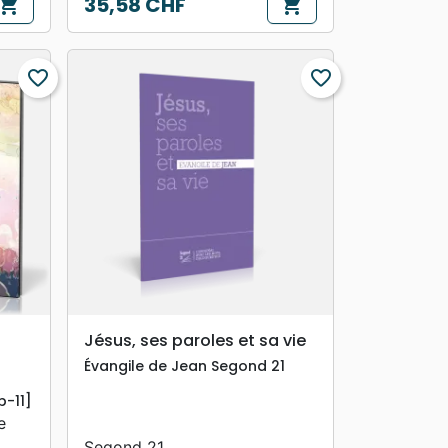
35,58 CHF
hopping_cart
shopping_cart
Prix
favorite_border
favorite_border
search
APERÇU RAPIDE
Jésus, ses paroles et sa vie
Évangile de Jean Segond 21
b-11]
e
Segond 21