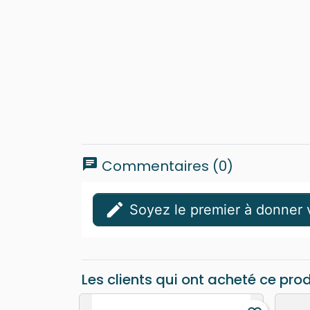
chat
Commentaires (0)
edit
Soyez le premier à donner v
Les clients qui ont acheté ce pro