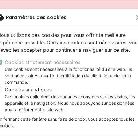
okie
Paramètres des cookies
ous utilisons des cookies pour vous offrir la meilleure
xpérience possible. Certains cookies sont nécessaires, vou
evez les accepter pour continuer à naviguer sur ce site.
Cookies strictement nécessaires
Ces cookies sont nécessaires à la fonctionnalité du site web. Ils
sont nécessaires pour l'authentification du client, le panier et la
commande.
Cookies analytiques
Nouveautés
Bibles
Livres
Jeunesse
Ces cookies collectent des données anonymes sur les visites, les
appareils et la navigation. Nous nous appuyons sur ces données
eaux Testaments
ine
 ans
lations
ns animés
s
Etude biblique
Bandes dessinées
Adolescents, jeunes
Rap, Hip-hop
Films, fiction
Jeux
pour améliorer notre site web.
ons
cation
2 ans
ry, Latino, Folk
gnement, conférences
elisation
Segond 21
Famille, couple
Bibles jeunesse
Instrumental
Documentaires, reportage
Accessoires de Bible
mmande depuis votre pays (United States).
n fermant cette fenêtre sans faire de choix, vous acceptez tous les
iles
e
ro
iels
Segond
Souffrance, Relation d'aide
Louange, Adoration
Papeterie
ookies.
k
elisation
esse
NEG
Santé
Hardrock, Métal
015, gros caractères, noire, semi-souple textile, tranche d
cations
ts
l, Soul
Darby
Ethique, société, politique
Pop, Rock