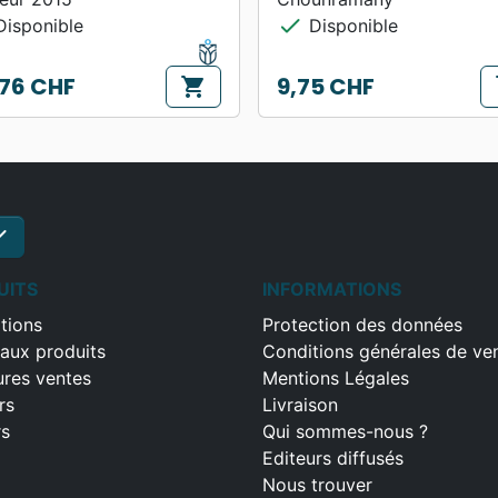
check
isponible
Disponible
76 CHF
9,75 CHF
shopping_cart
s
Prix
ck
S'inscrire
UITS
INFORMATIONS
tions
Protection des données
aux produits
Conditions générales de ve
ures ventes
Mentions Légales
rs
Livraison
rs
Qui sommes-nous ?
Editeurs diffusés
Nous trouver