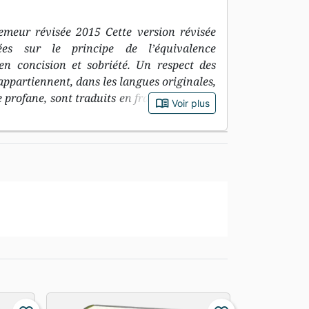
Semeur révisée 2015 Cette version révisée
ées sur le principe de l’équivalence
en concision et sobriété. Un respect des
 appartiennent, dans les langues originales,
e profane, sont traduits en français par des
book_open
Voir plus
egistre.