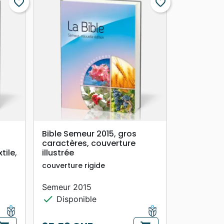
favorite_border
favorite_border
search
APERÇU RAPIDE
Bible Semeur 2015, gros
caractères, couverture
tile,
illustrée
couverture rigide
Semeur 2015
check
Disponible