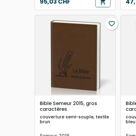
95,03 CHF
47,
shopping_cart
Prix
Prix
favorite_border
search
APERÇU RAPIDE
Bible Semeur 2015, gros
Bibl
caractères
car
couverture semi-souple, textile
couv
brun
bleu
Semeur 2015
Sem