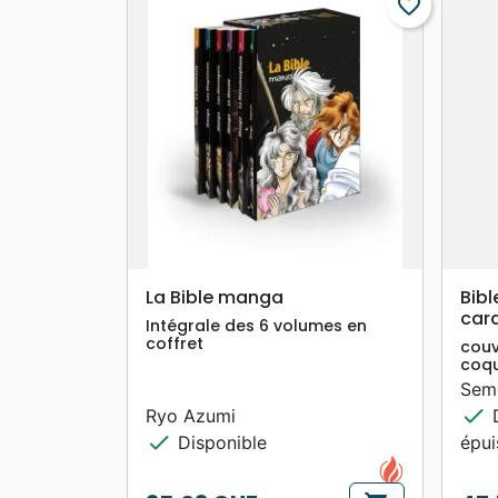
favorite_border
search
APERÇU RAPIDE
La Bible manga
Bibl
car
Intégrale des 6 volumes en
coffret
couv
coqu
Sem
check
Ryo Azumi
D
check
Disponible
épu