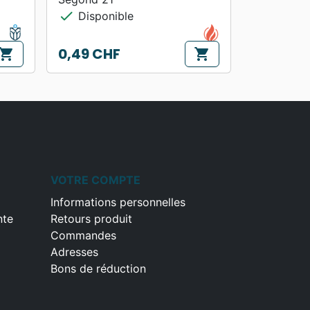
check
Disponible
0,49 CHF
hopping_cart
shopping_cart
Prix
VOTRE COMPTE
Informations personnelles
nte
Retours produit
Commandes
Adresses
Bons de réduction