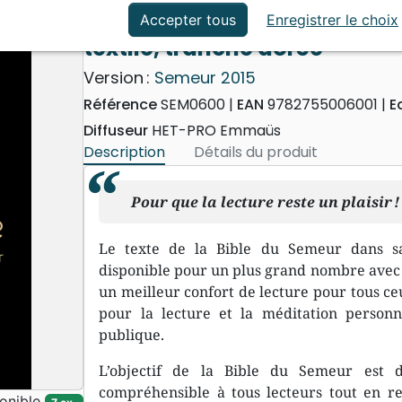
ation
Événements actuels
Bible Semeur 2015, gros cara
Accepter tous
Enregistrer le choix
textile, tranche dorée
Version :
Semeur 2015
Référence
SEM0600
EAN
9782755006001
E
Diffuseur
HET-PRO Emmaüs
Description
Détails du produit
Pour que la lecture reste un plaisir !
Le texte de la Bible du Semeur dans 
disponible pour un plus grand nombre avec c
un meilleur confort de lecture pour tous ceu
pour la lecture et la méditation personne
publique.
L’objectif de la Bible du Semeur est 
compréhensible à tous lecteurs tout en res
onible