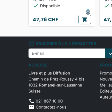
check
check
Disponible
D
47,76 CHF
47,
shopping_cart
Prix
Prix
mail_outline
S'INSCRIRE À LA NEWSLETTER
che
ADRESSE
PROD
Livre et plus Diffusion
Promo
Chemin de Praz-Roussy 4 bis
Nouve
1032 Romanel-sur-Lausanne
Meille
Suisse
Editeu
Auteu
phone
021 867 10 00
mail
Contactez-nous