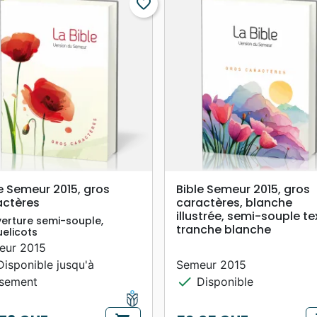
favorite_border
search
search
APERÇU RAPIDE
APERÇU RAPIDE
e Semeur 2015, gros
Bible Semeur 2015, gros
actères
caractères, blanche
illustrée, semi-souple tex
erture semi-souple,
tranche blanche
elicots
eur 2015
isponible jusqu'à
Semeur 2015
check
isement
Disponible