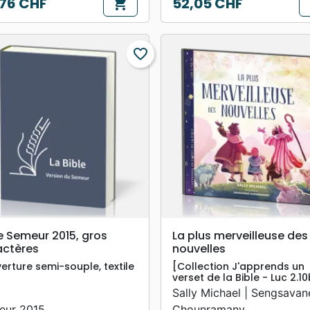
76 CHF
52,05 CHF
shopping_cart
s
Prix
favorite_border
search
search
APERÇU RAPIDE
APERÇU RAPIDE
e Semeur 2015, gros
La plus merveilleuse des
actères
nouvelles
erture semi-souple, textile
[Collection J'apprends un
verset de la Bible - Luc 2.10
Sally Michael | Sengsavan
eur 2015
Chounramany