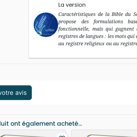
La version
Caractéristiques de la Bible du 
propose des formulations bas
fonctionnelle, mais qui gagnent 
registres de langues : les mots qui
au registre religieux ou au registr
mots qui appartiennent au même r
otre avis
duit ont également acheté...