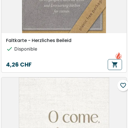
Faltkarte - Herzliches Beileid
check
Disponible
4,26 CHF
shopping_cart
Prix
favorite_border