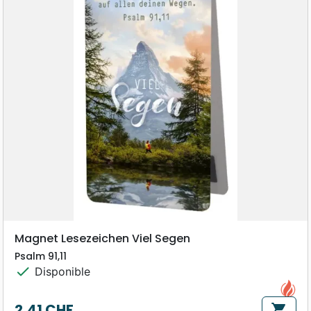
Magnet Lesezeichen Viel Segen
Psalm 91,11
check
Disponible
2,41 CHF
shopping_cart