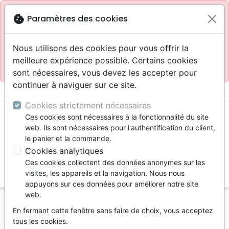
Site réservé aux professionnels
block
cookie
Paramètres des cookies
Accès pour les professionnels :
Se connecter
Nous utilisons des cookies pour vous offrir la
meilleure expérience possible. Certains cookies
Site pour le grand public :
La Maison de la Bible
.
sont nécessaires, vous devez les accepter pour
continuer à naviguer sur ce site.
menu
shopping_cart
account_circle
Cookies strictement nécessaires
Ces cookies sont nécessaires à la fonctionnalité du site
web. Ils sont nécessaires pour l'authentification du client,
le panier et la commande.
Cookies analytiques
Ces cookies collectent des données anonymes sur les
search
visites, les appareils et la navigation. Nous nous
appuyons sur ces données pour améliorer notre site
Reche
web.
En fermant cette fenêtre sans faire de choix, vous acceptez
Vous ne pouvez pas créer de nouvelle commande
tous les cookies.
depuis votre pays (United States).