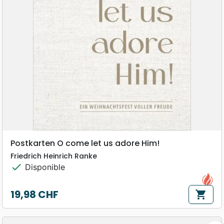
Postkarten O come let us adore Him!
Friedrich Heinrich Ranke
check
Disponible
19,98 CHF
shopping_cart
Prix