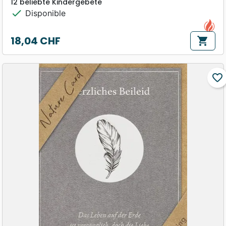
12 beliebte Kindergebete
check
Disponible
18,04 CHF
shopping_cart
Prix
favorite_border