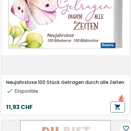
Neujahrslose 100 Stück Getragen durch alle Zeiten
check
Disponible
11,93 CHF
shopping_cart
Prix
favorite_border