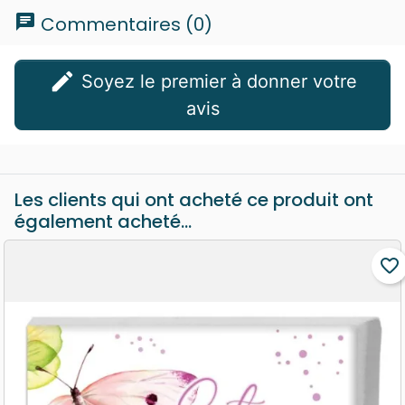
chat
Commentaires (0)
edit
Soyez le premier à donner votre
avis
Les clients qui ont acheté ce produit ont
également acheté...
favorite_border