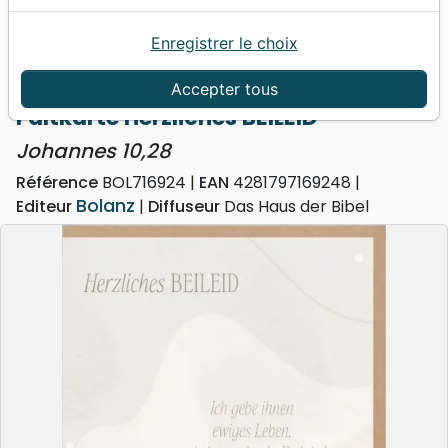
Enregistrer le choix
Accueil
Divers
Cartes
Faltkarte Herzliches BEILEID - Johannes 10,28
Accepter tous
Faltkarte Herzliches BEILEID
Johannes 10,28
Référence
BOL716924
EAN
4281797169248
Bolanz
Editeur
Diffuseur
Das Haus der Bibel