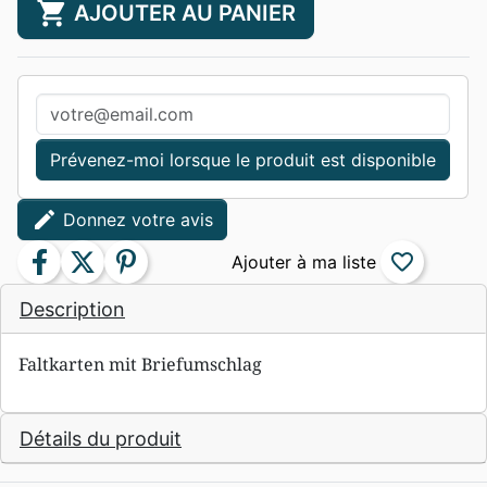
shopping_cart
AJOUTER AU PANIER
Prévenez-moi lorsque le produit est disponible
edit
Donnez votre avis
facebook
twitter
pinterest
favorite_border
Description
Faltkarten mit Briefumschlag
Détails du produit