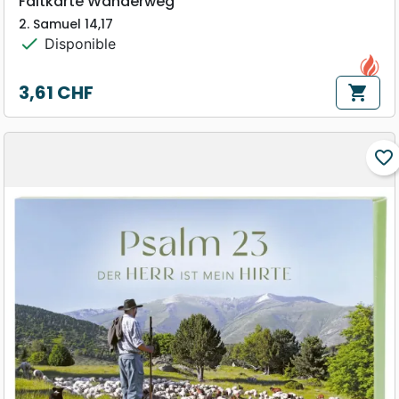
Faltkarte Wanderweg
2. Samuel 14,17
check
Disponible
3,61 CHF
shopping_cart
Prix
favorite_border