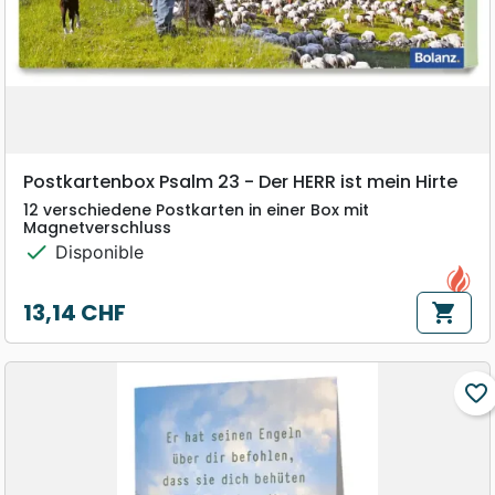
Postkartenbox Psalm 23 - Der HERR ist mein Hirte
12 verschiedene Postkarten in einer Box mit
Magnetverschluss
check
Disponible
13,14 CHF
shopping_cart
Prix
favorite_border