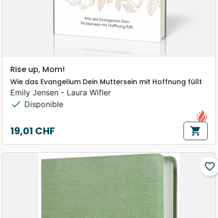
Rise up, Mom!
Wie das Evangelium Dein Muttersein mit Hoffnung füllt
Emily Jensen - Laura Wifler
check
Disponible
19,01 CHF
shopping_cart
Prix
favorite_border