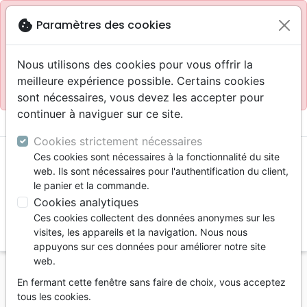
Site réservé aux professionnels
block
cookie
Paramètres des cookies
Accès pour les professionnels :
Se connecter
Nous utilisons des cookies pour vous offrir la
meilleure expérience possible. Certains cookies
Site pour le grand public :
La Maison de la Bible
.
sont nécessaires, vous devez les accepter pour
continuer à naviguer sur ce site.
menu
shopping_cart
account_circle
Cookies strictement nécessaires
Ces cookies sont nécessaires à la fonctionnalité du site
web. Ils sont nécessaires pour l'authentification du client,
le panier et la commande.
Cookies analytiques
Ces cookies collectent des données anonymes sur les
search
visites, les appareils et la navigation. Nous nous
appuyons sur ces données pour améliorer notre site
Reche
web.
En fermant cette fenêtre sans faire de choix, vous acceptez
Vous ne pouvez pas créer de nouvelle commande
tous les cookies.
depuis votre pays (United States).