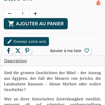
remove
add
shopping_cart
AJOUTER AU PANIER
edit
Donnez votre avis
facebook
twitter
pinterest
favorite_border
Description
Sind die grossen Geschichten der Bibel – der Auszug
aus Ägypten, der Fall der Mauern von Jericho, die
Landnahme Kanaans – blosse Mythen oder wahre
Geschichte ?
Wer an ihrer historischen Zuverlässigkeit zweifelt,
verweist oft auf scheinbar unüberwindbare