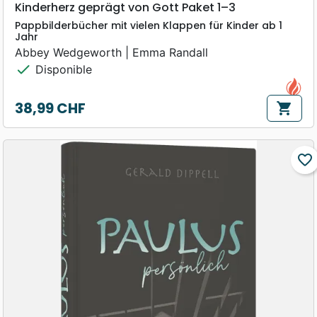
Kinderherz geprägt von Gott Paket 1–3
Pappbilderbücher mit vielen Klappen für Kinder ab 1
Jahr
Abbey Wedgeworth | Emma Randall
check
Disponible
38,99 CHF
shopping_cart
Prix
favorite_border