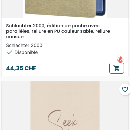
Schlachter 2000, édition de poche avec
parallèles, reliure en PU couleur sable, reliure
cousue
Schlachter 2000
check
Disponible
44,35 CHF
shopping_cart
Prix
favorite_border