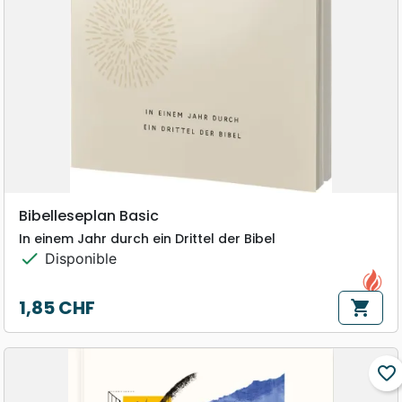
Bibelleseplan Basic
In einem Jahr durch ein Drittel der Bibel
check
Disponible
1,85 CHF
shopping_cart
Prix
favorite_border