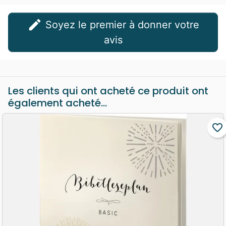
judaïsme et de l'archéologie au *Whitefield
Theological Seminary* de Floride (États-
edit
Soyez le premier à donner votre
Unis) avec une thèse sur le deuxième temple
avis
de Jérusalem.
Les clients qui ont acheté ce produit ont
également acheté...
favorite_border