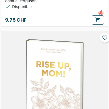
Samuel Ferguson
check
Disponible
9,75 CHF
shopping_cart
Prix
favorite_border