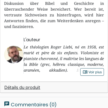
Diskussion über Bibel und Geschichte in
überraschender Weise bereichert. Wer bereit ist,
vertraute Sichtweisen zu hinterfragen, wird hier
Antworten finden, die zum Weiterdenken anregen –
und faszinieren.
L'auteur
Le théologien Roger Liebi, né en 1958, est
marié et père de six enfants. Violoniste et
pianiste chevronné, il maîtrise les langues de
la Bible (grec, hébreu classique, moderne,
araméen, akkadien). Il enseigne
book_open
Voir plus
l'archéologie d'Israël et du Moyen-Orient, et
donne des conférences dans le monde entier.
Détails du produit
Impliqué dans plusieurs projets de
traduction de la Bible, il est également
l'auteur de nombreuses publications. Il a
chat
Commentaires (0)
obtenu son doctorat dans les domaines du