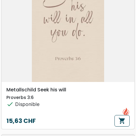
Metallschild Seek his will
Proverbs 3:6
check
Disponible
15,63 CHF
shopping_cart
Prix