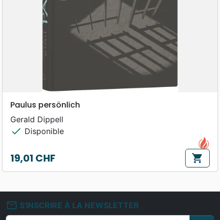
Paulus persönlich
Gerald Dippell
check
Disponible
19,01 CHF
shopping_cart
Prix
mail_outline
S'INSCRIRE À LA NEWSLETTER