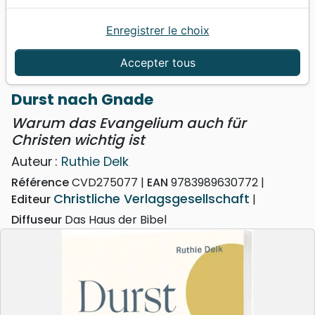
Enregistrer le choix
Accueil
Livres
Edification
Croissance spirituelle
Durst nach Gnade - Warum das Evangelium auch
Accepter tous
für Christen wichtig ist
Durst nach Gnade
Warum das Evangelium auch für
Christen wichtig ist
Auteur :
Ruthie Delk
Référence
CVD275077
EAN
9783989630772
Christliche Verlagsgesellschaft
Editeur
Diffuseur
Das Haus der Bibel