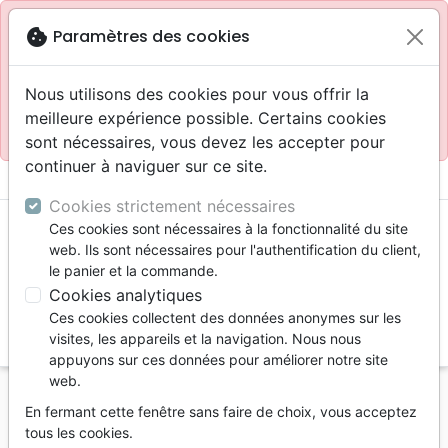
Site réservé aux professionnels
block
cookie
Paramètres des cookies
Accès pour les professionnels :
Se connecter
Nous utilisons des cookies pour vous offrir la
meilleure expérience possible. Certains cookies
Site pour le grand public :
La Maison de la Bible
.
sont nécessaires, vous devez les accepter pour
continuer à naviguer sur ce site.
menu
shopping_cart
account_circle
Cookies strictement nécessaires
Ces cookies sont nécessaires à la fonctionnalité du site
web. Ils sont nécessaires pour l'authentification du client,
le panier et la commande.
Cookies analytiques
Ces cookies collectent des données anonymes sur les
search
visites, les appareils et la navigation. Nous nous
appuyons sur ces données pour améliorer notre site
Reche
web.
En fermant cette fenêtre sans faire de choix, vous acceptez
Vous ne pouvez pas créer de nouvelle commande
tous les cookies.
depuis votre pays (United States).