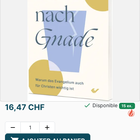
check
Disponible
16,47 CHF
15 ex.
remove
add