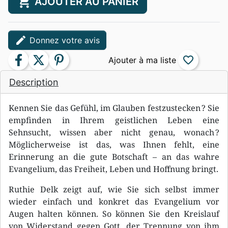
shopping_cart
AJOUTER AU PANIER
edit
Donnez votre avis
facebook
twitter
pinterest
favorite_border
Description
Kennen Sie das Gefühl, im Glauben festzustecken ? Sie
empfinden in Ihrem geistlichen Leben eine
Sehnsucht, wissen aber nicht genau, wonach ?
Möglicherweise ist das, was Ihnen fehlt, eine
Erinnerung an die gute Botschaft – an das wahre
Evangelium, das Freiheit, Leben und Hoffnung bringt.
Ruthie Delk zeigt auf, wie Sie sich selbst immer
wieder einfach und konkret das Evangelium vor
Augen halten können. So können Sie den Kreislauf
von Widerstand gegen Gott, der Trennung von ihm