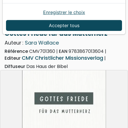
Enregistrer le choix
Accueil
Livres
Famille, couple
Gottes Friede für das Mutterherz
Accepter tous
Gottes Friede für das Mutterherz
Auteur :
Sara Wallace
Référence
CMV701360
EAN
9783867013604
CMV Christlicher Missionsverlag
Editeur
Diffuseur
Das Haus der Bibel