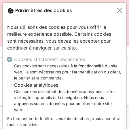
Site réservé aux professionnels
block
cookie
Paramètres des cookies
Accès pour les professionnels :
Se connecter
Nous utilisons des cookies pour vous offrir la
meilleure expérience possible. Certains cookies
Site pour le grand public :
La Maison de la Bible
.
sont nécessaires, vous devez les accepter pour
continuer à naviguer sur ce site.
menu
shopping_cart
account_circle
Cookies strictement nécessaires
Ces cookies sont nécessaires à la fonctionnalité du site
web. Ils sont nécessaires pour l'authentification du client,
le panier et la commande.
Cookies analytiques
Ces cookies collectent des données anonymes sur les
search
visites, les appareils et la navigation. Nous nous
appuyons sur ces données pour améliorer notre site
Reche
web.
En fermant cette fenêtre sans faire de choix, vous acceptez
Vous ne pouvez pas créer de nouvelle commande
tous les cookies.
depuis votre pays (United States).