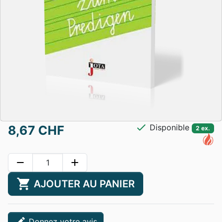
check
Disponible
8,67 CHF
2 ex.
remove
add
shopping_cart
AJOUTER AU PANIER
edit
Donnez votre avis