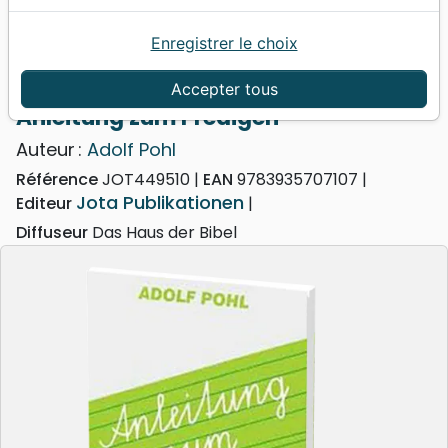
Enregistrer le choix
Accueil
Livres
Eglise
Service
Anleitung zum Predigen
Accepter tous
Anleitung zum Predigen
Auteur :
Adolf Pohl
Référence
JOT449510
EAN
9783935707107
Jota Publikationen
Editeur
Diffuseur
Das Haus der Bibel