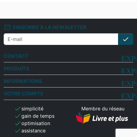
mail_outline
S'INSCRIRE À LA NEWSLETTER
check
S'i
CONTACT
PRODUITS
INFORMATIONS
VOTRE COMPTE
check
simplicité
Membre du réseau
check
gain de temps
check
optimisation
check
assistance