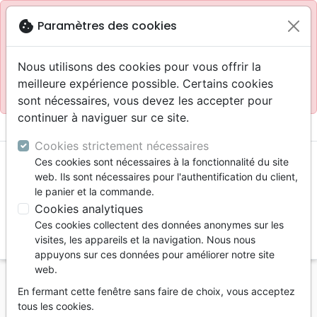
Site réservé aux professionnels
block
cookie
Paramètres des cookies
Accès pour les professionnels :
Se connecter
Nous utilisons des cookies pour vous offrir la
meilleure expérience possible. Certains cookies
Site pour le grand public :
La Maison de la Bible
.
sont nécessaires, vous devez les accepter pour
continuer à naviguer sur ce site.
menu
shopping_cart
account_circle
Cookies strictement nécessaires
Ces cookies sont nécessaires à la fonctionnalité du site
web. Ils sont nécessaires pour l'authentification du client,
le panier et la commande.
Cookies analytiques
Ces cookies collectent des données anonymes sur les
search
visites, les appareils et la navigation. Nous nous
appuyons sur ces données pour améliorer notre site
Reche
web.
En fermant cette fenêtre sans faire de choix, vous acceptez
Vous ne pouvez pas créer de nouvelle commande
tous les cookies.
depuis votre pays (United States).