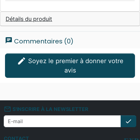
Détails du produit
chat
Commentaires (0)
edit
Soyez le premier à donner votre
avis
mail_outline
S'INSCRIRE À LA NEWSLETTER
check
S'i
CONTACT