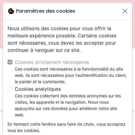
Site réservé aux professionnels
block
cookie
Paramètres des cookies
Accès pour les professionnels :
Se connecter
Nous utilisons des cookies pour vous offrir la
meilleure expérience possible. Certains cookies
Site pour le grand public :
La Maison de la Bible
.
sont nécessaires, vous devez les accepter pour
continuer à naviguer sur ce site.
menu
shopping_cart
account_circle
Cookies strictement nécessaires
Ces cookies sont nécessaires à la fonctionnalité du site
web. Ils sont nécessaires pour l'authentification du client,
le panier et la commande.
Cookies analytiques
Ces cookies collectent des données anonymes sur les
search
visites, les appareils et la navigation. Nous nous
appuyons sur ces données pour améliorer notre site
Reche
web.
En fermant cette fenêtre sans faire de choix, vous acceptez
Vous ne pouvez pas créer de nouvelle commande
tous les cookies.
depuis votre pays (United States).