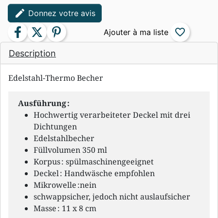
edit
Donnez votre avis
facebook
twitter
pinterest
favorite_border
Description
Edelstahl-Thermo Becher
Ausführung :
Hochwertig verarbeiteter Deckel mit drei
Dichtungen
Edelstahlbecher
Füllvolumen 350 ml
Korpus : spülmaschinengeeignet
Deckel : Handwäsche empfohlen
Mikrowelle :nein
schwappsicher, jedoch nicht auslaufsicher
Masse : 11 x 8 cm