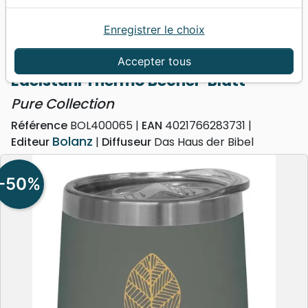
Enregistrer le choix
Accueil
Divers
Objets cadeaux
Edelstahl Thermo Becher 'Blatt' - Pure Collection
Accepter tous
Edelstahl Thermo Becher 'Blatt'
Pure Collection
Référence
BOL400065
EAN
4021766283731
Bolanz
Editeur
Diffuseur
Das Haus der Bibel
-50%