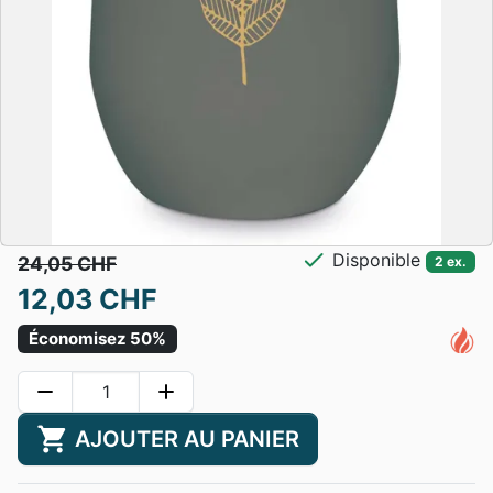
check
Disponible
24,05 CHF
2 ex.
12,03 CHF
Économisez 50%
remove
add
shopping_cart
AJOUTER AU PANIER