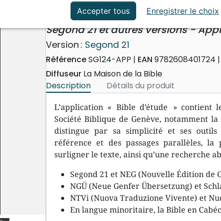
ation
Événements actuels
Bible d'étude
Accepter tous
Enregistrer le choix
Segond 21 et autres versions - Appl
Version :
Segond 21
Référence
SG124-APP
EAN
9782608401724
Diffuseur
La Maison de la Bible
Description
Détails du produit
L’application « Bible d’étude » contient l
Société Biblique de Genève, notamment la S
distingue par sa simplicité et ses outils
référence et des passages parallèles, la 
surligner le texte, ainsi qu’une recherche ab
Segond 21 et NEG (Nouvelle Édition de 
NGÜ (Neue Genfer Übersetzung) et Schl
NTVi (Nuova Traduzione Vivente) et Nuo
En langue minoritaire, la Bible en Cabé