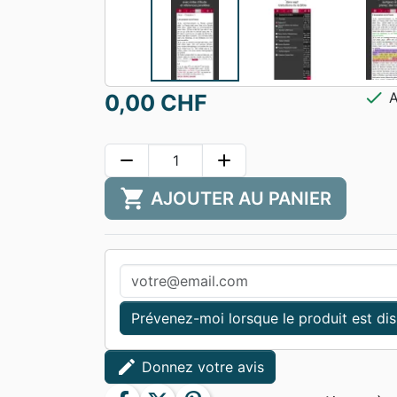
check
A
0,00 CHF
remove
add
shopping_cart
AJOUTER AU PANIER
Prévenez-moi lorsque le produit est di
edit
Donnez votre avis