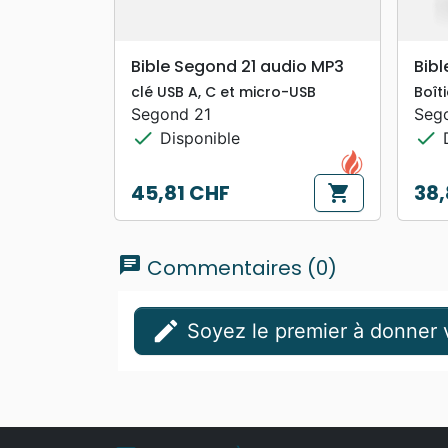
search
APERÇU RAPIDE
Bible Segond 21 audio MP3
Bibl
clé USB A, C et micro-USB
Boît
Segond 21
Seg
check
check
Disponible
D
45,81 CHF
38,
shopping_cart
Prix
Prix
chat
Commentaires (0)
edit
Soyez le premier à donner v