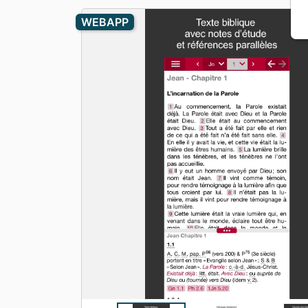
Apologétique
Form
WEBAPP