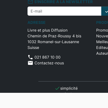
mail_outline
S'INSCRIRE À LA NEWSLETTER
che
ADRESSE
PROD
Livre et plus Diffusion
Promo
Chemin de Praz-Roussy 4 bis
Nouve
1032 Romanel-sur-Lausanne
Meille
Suisse
Editeu
Auteu
phone
021 867 10 00
mail
Contactez-nous
check
simplicité
check
gain de temps
check
optimisation
check
assistance