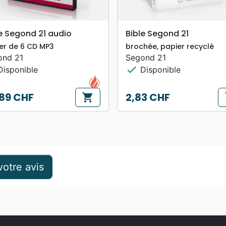
search
search
APERÇU RAPIDE
APERÇU RAPIDE
e Segond 21 audio
Bible Segond 21
ier de 6 CD MP3
brochée, papier recyclé
ond 21
Segond 21
check
isponible
Disponible
89 CHF
2,83 CHF
shopping_cart
s
Prix
otre avis