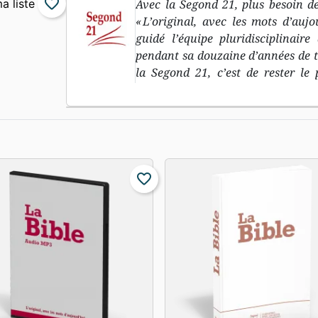
favorite_border
Avec la Segond 21, plus besoin de
« L’original, avec les mots d’aujo
guidé l’équipe pluridisciplinair
pendant sa douzaine d’années de trav
la Segond 21, c’est de rester le 
biblique dans les langues original
l’Ancien Testament, et le grec p
d’aujourd’hu i» : le deuxième objec
langage courant, compréhensible p
traduction à découvrir, pour r
introduction à chaque livre bibl
favorite_border
compréhension « minimale », 
géographiques et des repères dans
rapidement les livres bibliques