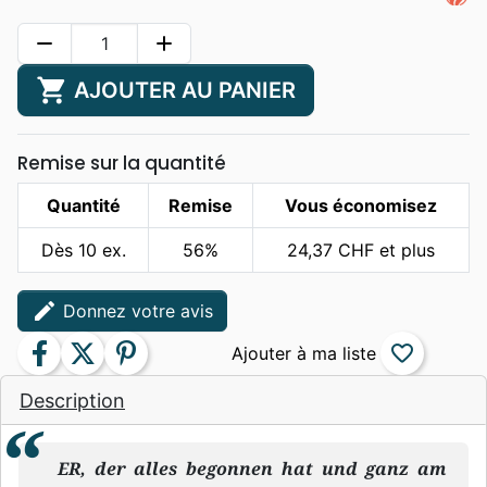
remove
add
shopping_cart
AJOUTER AU PANIER
Remise sur la quantité
Quantité
Remise
Vous économisez
Dès 10 ex.
56%
24,37 CHF et plus
edit
Donnez votre avis
facebook
twitter
pinterest
favorite_border
Description
ER, der alles begonnen hat und ganz am