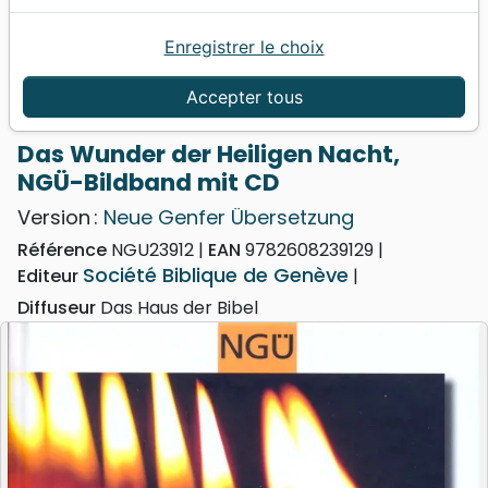
Enregistrer le choix
Accueil
Livres
Fêtes chrétiennes
Livres de Noël
Das Wunder der Heiligen Nacht, NGÜ-Bildband mit
Accepter tous
CD
Das Wunder der Heiligen Nacht,
NGÜ-Bildband mit CD
Version :
Neue Genfer Übersetzung
Référence
NGU23912
EAN
9782608239129
Société Biblique de Genève
Editeur
Diffuseur
Das Haus der Bibel