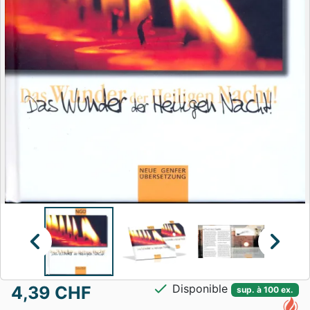
chevron_left
chevron_right
check
Disponible
4,39 CHF
sup. à 100 ex.