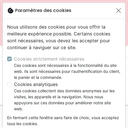
Site réservé aux professionnels
block
cookie
Paramètres des cookies
Accès pour les professionnels :
Se connecter
Nous utilisons des cookies pour vous offrir la
meilleure expérience possible. Certains cookies
Site pour le grand public :
La Maison de la Bible
.
sont nécessaires, vous devez les accepter pour
continuer à naviguer sur ce site.
menu
shopping_cart
account_circle
Cookies strictement nécessaires
Ces cookies sont nécessaires à la fonctionnalité du site
web. Ils sont nécessaires pour l'authentification du client,
le panier et la commande.
Cookies analytiques
Ces cookies collectent des données anonymes sur les
search
visites, les appareils et la navigation. Nous nous
appuyons sur ces données pour améliorer notre site
Reche
web.
En fermant cette fenêtre sans faire de choix, vous acceptez
Vous ne pouvez pas créer de nouvelle commande
tous les cookies.
depuis votre pays (United States).