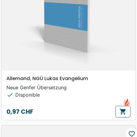
Allemand, NGÜ Lukas Evangelium
Neue Genfer Übersetzung
check
Disponible
0,97 CHF
shopping_cart
Prix
favorite_border