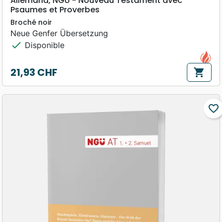
Allemand, NGÜ - Nouveau Testament avec
Psaumes et Proverbes
Broché noir
Neue Genfer Übersetzung
check
Disponible
21,93 CHF
shopping_cart
Prix
favorite_border