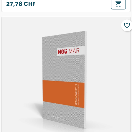
27,78 CHF
shopping_cart
Prix
favorite_border