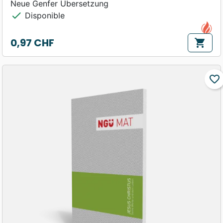
Neue Genfer Übersetzung
check
Disponible
0,97 CHF
shopping_cart
Prix
favorite_border