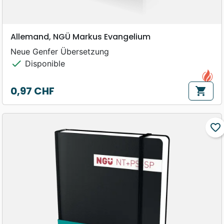
Allemand, NGÜ Markus Evangelium
Neue Genfer Übersetzung
check
Disponible
0,97 CHF
shopping_cart
Prix
favorite_border