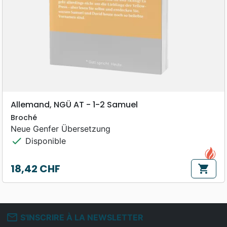
Allemand, NGÜ AT - 1-2 Samuel
Broché
Neue Genfer Übersetzung
check
Disponible
18,42 CHF
shopping_cart
Prix
mail_outline
S'INSCRIRE À LA NEWSLETTER