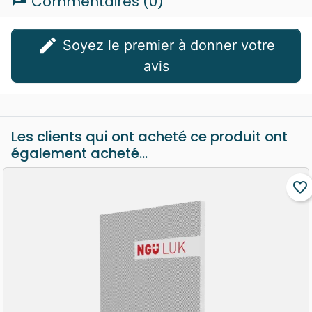
Commentaires (0)
edit
Soyez le premier à donner votre
avis
Les clients qui ont acheté ce produit ont
également acheté...
favorite_border