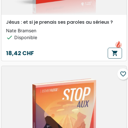
Jésus : et si je prenais ses paroles au sérieux ?
Nate Bramsen
check
Disponible
18,42 CHF
shopping_cart
Prix
favorite_border