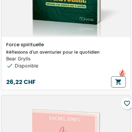
Force spirituelle
Réflexions d'un aventurier pour le quotidien
Bear Grylls
check
Disponible
26,22 CHF
shopping_cart
Prix
favorite_border