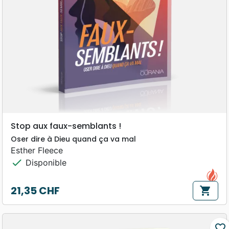
Stop aux faux-semblants !
Oser dire à Dieu quand ça va mal
Esther Fleece
check
Disponible
21,35 CHF
shopping_cart
Prix
favorite_border