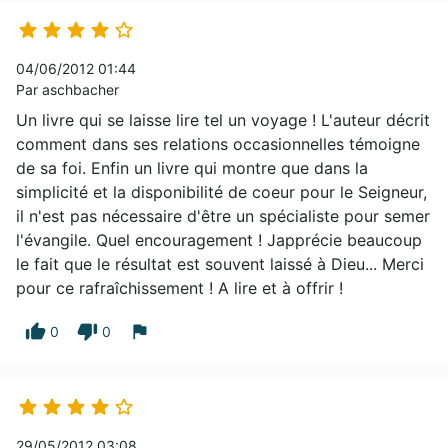





04/06/2012 01:44
Par aschbacher
Un livre qui se laisse lire tel un voyage ! L'auteur décrit
comment dans ses relations occasionnelles témoigne
de sa foi. Enfin un livre qui montre que dans la
simplicité et la disponibilité de coeur pour le Seigneur,
il n'est pas nécessaire d'être un spécialiste pour semer
l'évangile. Quel encouragement ! Japprécie beaucoup
le fait que le résultat est souvent laissé à Dieu... Merci
pour ce rafraîchissement ! A lire et à offrir !
thumb_up
thumb_down
flag
0
0





29/05/2012 03:08