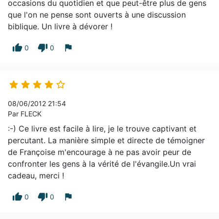
occasions du quotidien et que peut-être plus de gens
que l'on ne pense sont ouverts à une discussion
biblique. Un livre à dévorer !
thumb_up
thumb_down
flag
0
0





08/06/2012 21:54
Par FLECK
:-) Ce livre est facile à lire, je le trouve captivant et
percutant. La manière simple et directe de témoigner
de Françoise m'encourage à ne pas avoir peur de
confronter les gens à la vérité de l'évangile.Un vrai
cadeau, merci !
thumb_up
thumb_down
flag
0
0