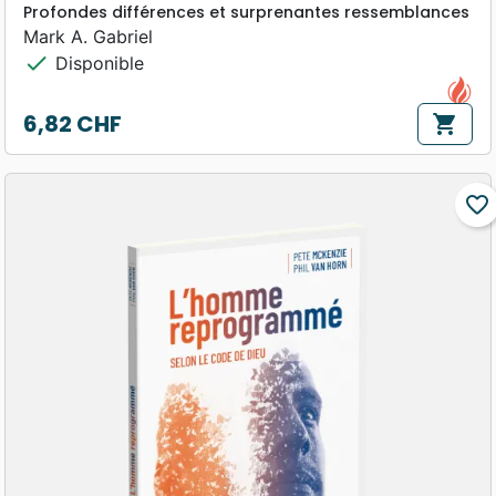
Profondes différences et surprenantes ressemblances
Mark A. Gabriel
check
Disponible
6,82 CHF
shopping_cart
Prix
favorite_border