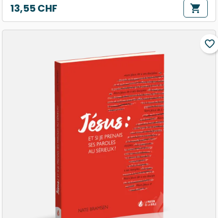
13,55 CHF
shopping_cart
Prix
favorite_border