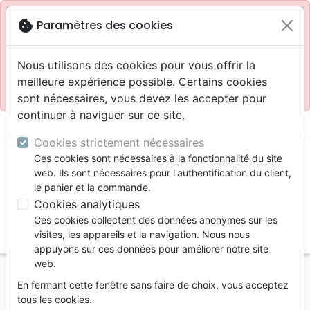
Site réservé aux professionnels
block
cookie
Paramètres des cookies
Accès pour les professionnels :
Se connecter
Nous utilisons des cookies pour vous offrir la
meilleure expérience possible. Certains cookies
Site pour le grand public :
La Maison de la Bible
.
sont nécessaires, vous devez les accepter pour
continuer à naviguer sur ce site.
menu
shopping_cart
account_circle
Cookies strictement nécessaires
Ces cookies sont nécessaires à la fonctionnalité du site
web. Ils sont nécessaires pour l'authentification du client,
le panier et la commande.
Cookies analytiques
Ces cookies collectent des données anonymes sur les
search
visites, les appareils et la navigation. Nous nous
appuyons sur ces données pour améliorer notre site
Reche
web.
En fermant cette fenêtre sans faire de choix, vous acceptez
Vous ne pouvez pas créer de nouvelle commande
tous les cookies.
depuis votre pays (United States).