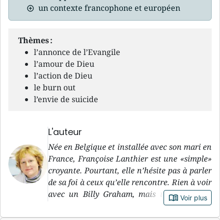
un contexte francophone et européen
Thèmes :
l’annonce de l’Evangile
l’amour de Dieu
l’action de Dieu
le burn out
l’envie de suicide
L'auteur
Née en Belgique et installée avec son mari en
France, Françoise Lanthier est une «simple»
croyante. Pourtant, elle n’hésite pas à parler
de sa foi à ceux qu’elle rencontre. Rien à voir
avec un Billy Graham, mais une approche
book_open
Voir plus
décomplexée de l’Evangile qui fait du bien.