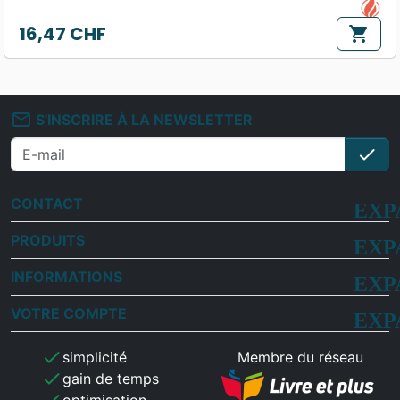
16,47 CHF
shopping_cart
Prix
mail_outline
S'INSCRIRE À LA NEWSLETTER
check
S'i
CONTACT
PRODUITS
INFORMATIONS
VOTRE COMPTE
check
simplicité
Membre du réseau
check
gain de temps
check
optimisation