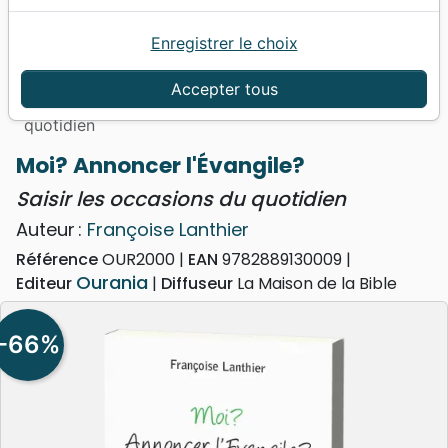
Enregistrer le choix
Accueil
Livres
Evangelisation
Conseil d'évangélisation
Accepter tous
Moi? Annoncer l'Évangile? - Saisir les occasions du
quotidien
Moi? Annoncer l'Évangile?
Saisir les occasions du quotidien
Auteur :
Françoise Lanthier
Référence
OUR2000
EAN
9782889130009
Ourania
Editeur
Diffuseur
La Maison de la Bible
-66%