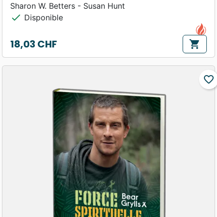
Sharon W. Betters - Susan Hunt
check
Disponible
18,03 CHF
shopping_cart
Prix
favorite_border