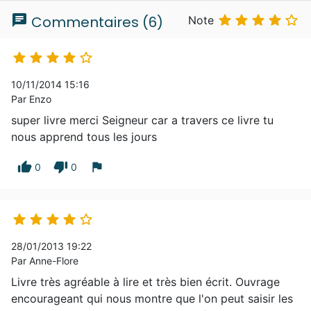
chat





Commentaires (6)
Note





10/11/2014 15:16
Par Enzo
super livre merci Seigneur car a travers ce livre tu
nous apprend tous les jours
thumb_up
thumb_down
flag
0
0





28/01/2013 19:22
Par Anne-Flore
Livre très agréable à lire et très bien écrit. Ouvrage
encourageant qui nous montre que l'on peut saisir les