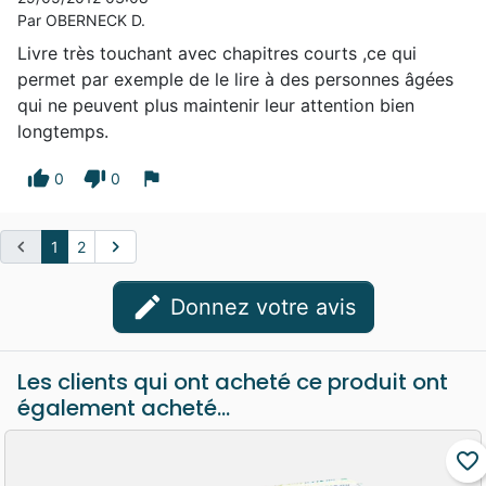
Par OBERNECK D.
Livre très touchant avec chapitres courts ,ce qui
permet par exemple de le lire à des personnes âgées
qui ne peuvent plus maintenir leur attention bien
longtemps.
thumb_up
thumb_down
flag
0
0
chevron_left
chevron_right
1
2
edit
Donnez votre avis
Les clients qui ont acheté ce produit ont
également acheté...
favorite_border