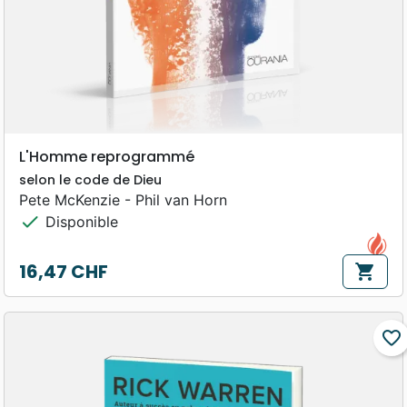
L'Homme reprogrammé
selon le code de Dieu
Pete McKenzie - Phil van Horn
check
Disponible
16,47 CHF
shopping_cart
Prix
favorite_border